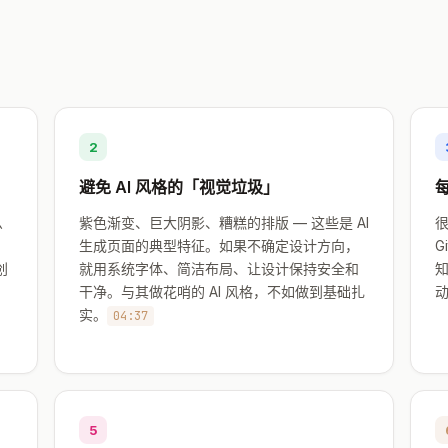
2
避免 AI 风格的「视觉垃圾」
么
紫色渐变、巨大阴影、糟糕的排版 — 这些是 AI
很
生成页面的典型特征。如果不确定设计方向，
G
创
就用系统字体、简洁布局、让设计保持安全和
。
干净。与其做花哨的 AI 风格，不如做到基础扎
。
实。
04:37
5