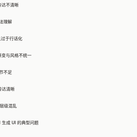
信息传达不清晰
无法理解
混乱且过于行话化
紫色渐变与风格不统一
细节不足
息传达清晰
但层级混乱
I 生成 UI 的典型问题