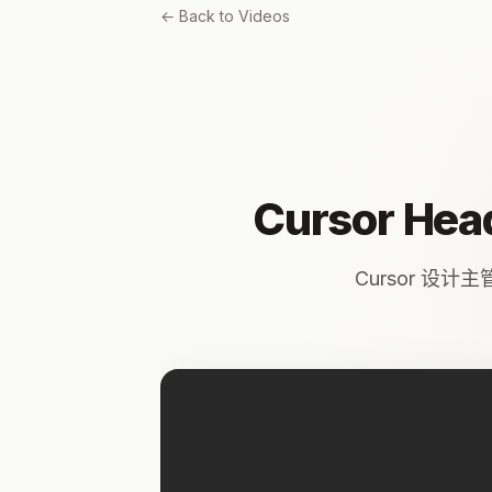
← Back to Videos
Cursor Head
Cursor 设计主