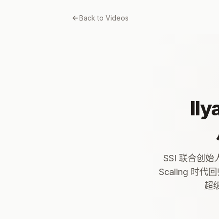
Back to Videos
Ily
SSI 联合创始人
Scaling
超