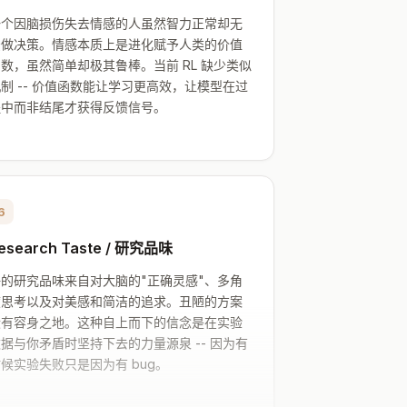
一个因脑损伤失去情感的人虽然智力正常却无
法做决策。情感本质上是进化赋予人类的价值
数，虽然简单却极其鲁棒。当前 RL 缺少类似
制 -- 价值函数能让学习更高效，让模型在过
程中而非结尾才获得反馈信号。
6
esearch Taste / 研究品味
好的研究品味来自对大脑的"正确灵感"、多角
度思考以及对美感和简洁的追求。丑陋的方案
没有容身之地。这种自上而下的信念是在实验
据与你矛盾时坚持下去的力量源泉 -- 因为有
候实验失败只是因为有 bug。