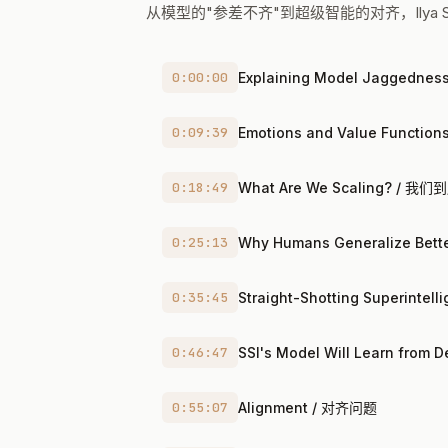
从模型的"参差不齐"到超级智能的对齐，Ilya Suts
0:00:00
Explaining Model Jagged
0:09:39
Emotions and Value Funct
0:18:49
What Are We Scaling? / 我
0:25:13
Why Humans Generalize B
0:35:45
Straight-Shotting Superint
0:46:47
SSI's Model Will Learn fr
0:55:07
Alignment / 对齐问题