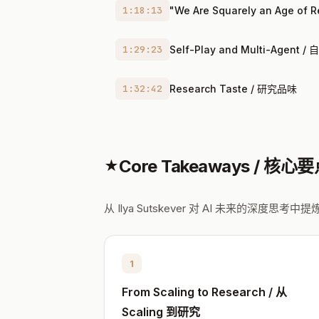
1:18:13
"We Are Squarely an Age
1:29:23
Self-Play and Multi-Agen
1:32:42
Research Taste / 研究品味
Core Takeaways / 核心
★
从 Ilya Sutskever 对 AI 未来的深度思
1
From Scaling to Research / 从
Scaling 到研究