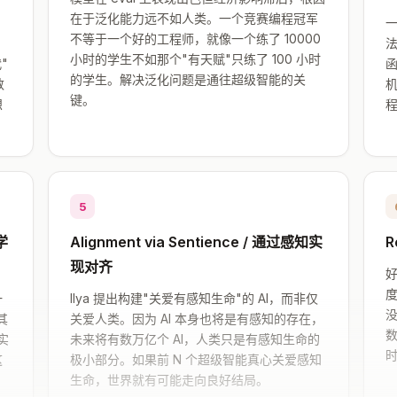
在于泛化能力远不如人类。一个竞赛编程冠军
不等于一个好的工程师，就像一个练了 10000
小时的学生不如那个"有天赋"只练了 100 小时
"
函
的学生。解决泛化问题是通往超级智能的关
数
机
键。
想
5
能学
Alignment via Sentience / 通过感知实
R
现对齐
一
Ilya 提出构建"关爱有感知生命"的 AI，而非仅
其
关爱人类。因为 AI 本身也将是有感知的存在，
数
实
未来将有数万亿个 AI，人类只是有感知生命的
时
这
极小部分。如果前 N 个超级智能真心关爱感知
生命，世界就有可能走向良好结局。