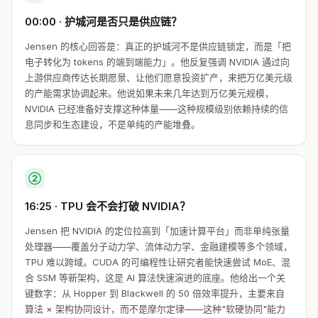
00:00 · 护城河是否只是供应链？
Jensen 的核心回答是：真正的护城河不是供应链锁定，而是「把
电子转化为 tokens 的端到端能力」。他反复强调 NVIDIA 通过向
上游供应商传达长期愿景、让他们愿意投资扩产，来把万亿美元级
的产能需求协调起来。他说如果未来几年达到万亿美元规模，
NVIDIA 已经准备好支撑这种体量——这种规模级别依赖持续的信
息同步和生态建设，不是单纯的产能堆叠。
②
16:25 · TPU 会不会打破 NVIDIA？
Jensen 把 NVIDIA 的定位拉高到「加速计算平台」而非单纯张量
处理器——覆盖分子动力学、流体动力学、金融建模等多个领域，
TPU 难以跨域。CUDA 的可编程性让研究者能快速尝试 MoE、混
合 SSM 等新架构，这是 AI 算法快速演进的底座。他给出一个关
键数字：从 Hopper 到 Blackwell 的 50 倍效率提升，主要来自
算法 × 架构协同设计，而不是摩尔定律——这种"软硬协同"能力