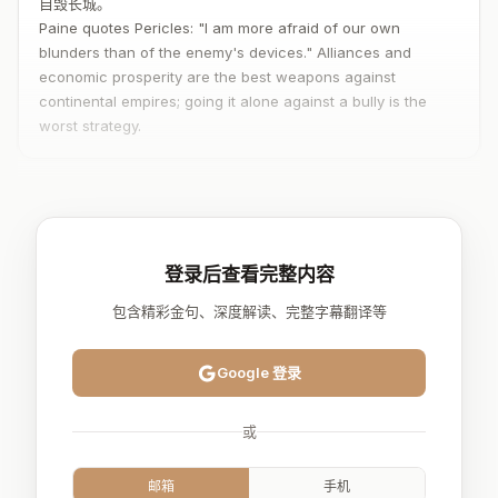
自毁长城。
Paine quotes Pericles: "I am more afraid of our own
blunders than of the enemy's devices." Alliances and
economic prosperity are the best weapons against
continental empires; going it alone against a bully is the
worst strategy.
登录后查看完整内容
包含精彩金句、深度解读、完整字幕翻译等
Google 登录
或
邮箱
手机