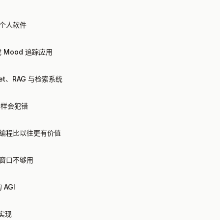
个人软件
成 Mood 追踪应用
net、RAG 与检索系统
一样会犯错
编程比以往更有价值
窗口不够用
 AGI
内实现