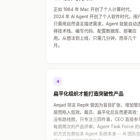
正如 1984 年 Mac 开创了个人计算时代，
2024 年 AI Agent 开创了个人软件时代。用
只需用自然语言描述需求，Agent 就能自动
择技术栈、编写代码、配置数据库、部署应
用。从想法到上线，只需几分钟，而非几个
月。
4
扁平化组织才能打造突破性产品
Amjad 坦言 Replit 曾因为盲目扩张、增加管
层而陷入低效。裁员、扁平化后反而更高效
没有路线图，只专注三四件事，CEO 直接参
每周两次的产品评审。Agent Task Force 
织方式也类似多 Agent 系统本身 -- AI 团队