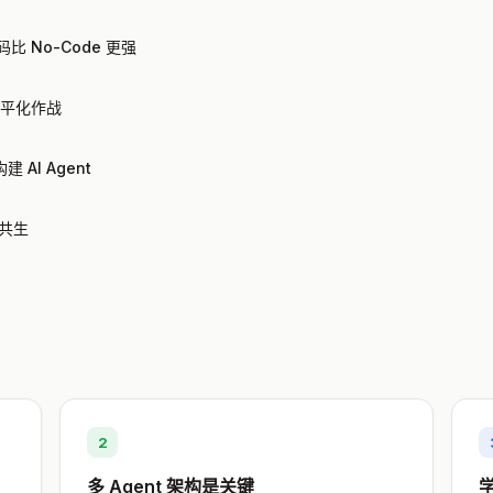
比 No-Code 更强
扁平化作战
建 AI Agent
共生
2
多 Agent 架构是关键