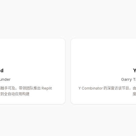
ad
Y
ounder
Garry T
触手可及。带领团队推出 Replit
Y Combinator 的深度访谈节
推进到全自动应用构建