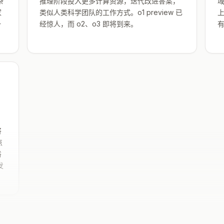
杂
推理阶段投入更多计算资源，迭代改进答案，
家
类似人类科学团队的工作方式。o1 preview 已
上
一
经惊人，而 o2、o3 即将到来。
将
点
裕
发