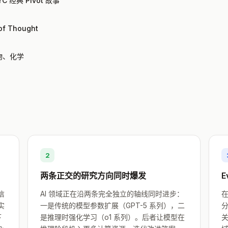
 经典 Pivot 故事
 Thought
物、化学
2
两条正交的研究方向同时爆发
E
坚信
AI 领域正在沿两条完全独立的轴线同时进步：
在
实
一是传统的模型参数扩展（GPT-5 系列），二
分
下
是推理时强化学习（o1 系列）。后者让模型在