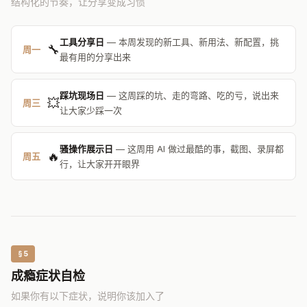
结构化的节奏，让分享变成习惯
工具分享日
— 本周发现的新工具、新用法、新配置，挑
🔧
周一
最有用的分享出来
踩坑现场日
— 这周踩的坑、走的弯路、吃的亏，说出来
💥
周三
让大家少踩一次
骚操作展示日
— 这周用 AI 做过最酷的事，截图、录屏都
🔥
周五
行，让大家开开眼界
§5
成瘾症状自检
如果你有以下症状，说明你该加入了