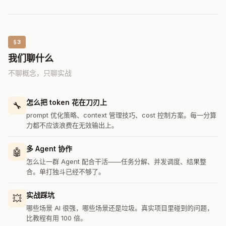
§3
我们聊什么
不聊概念，只聊实战
怎么把 token 花在刀刃上
🔧
prompt 优化策略、context 管理技巧、cost 控制方案。每一分算
力都不应该浪费在无效输出上。
多 Agent 协作
🤖
怎么让一群 Agent 配合干活——任务分解、并发调度、结果整
合。单打独斗已经不够了。
实战踩坑
💥
哪些场景 AI 很强，哪些场景还是垃圾。真实项目里碰到的问题，
比教程有用 100 倍。