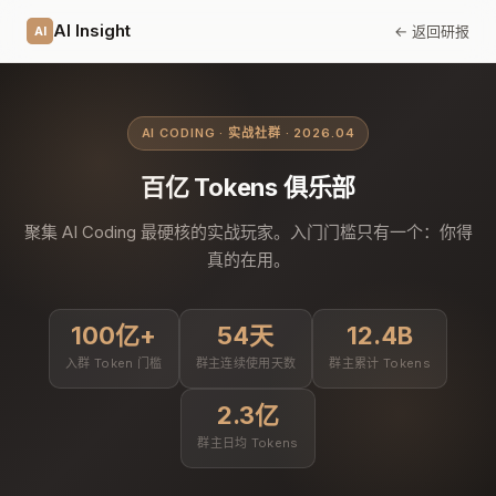
AI Insight
← 返回研报
AI
AI CODING · 实战社群 · 2026.04
百亿 Tokens 俱乐部
聚集 AI Coding 最硬核的实战玩家。入门门槛只有一个：你得
真的在用。
100亿+
54天
12.4B
入群 Token 门槛
群主连续使用天数
群主累计 Tokens
2.3亿
群主日均 Tokens