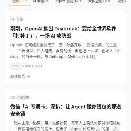
全部
(214)
AI 编程
(16)
Agent 智能体
(14)
大模型前沿
(16)
视频与
01
安全
刚刚，OpenAI 推出 Daybreak：要给全世界软件
「打补丁」，一场 AI 攻防战
OpenAI 把网络安全做成了一套「分层开放 + 受信访问」的生态
——三档模型、四大组成、真有战绩，但也撞上 cURL 创始人「AI
slop」的当头一棒，与 Anthropic Mythos 正面对打
2026.06.23
Pro
阅读报告 →
02
产品观察
微信「AI 专属卡」深扒：让 Agent 碰你钱包的那道
安全锁
一张与主账户隔离、用户充值控额、笔笔人工确认的预付沙箱钱包
——微信用最保守的设计，迈出了「Agent 代理支付」的第一步；