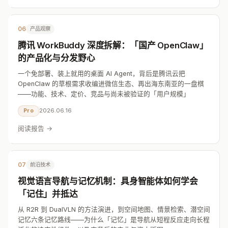
06
产品观察
腾讯 WorkBuddy 深度拆解：「国产 OpenClaw」
的产品化与分发野心
一个免部署、装上就用的桌面 AI Agent，背后是腾讯云把
OpenClaw 的草根需求收编进微信生态、再出海东南亚的一盘棋
——功能、技术、定价、竞品与尚未被验证的「用户规模」
2026.06.16
Pro
阅读报告 →
07
前沿技术
视觉语言导航与记忆机制：具身智能体如何学会
「记住」并抵达
从 R2R 到 DualVLN 的方法演进，到空间地图、情景检索、潜空间
记忆六条记忆路线——为什么「记忆」是导航从短程反应走向长程