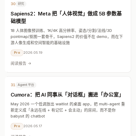
30
研究
Sapiens2：Meta 把「人体视觉」做成 5B 参数基
础模型
1B 人体图像预训练、1K/4K 高分辨率、姿态/分割/法线/3D
pointmap/抠图一套骨干，Sapiens2 的价值不在 demo，而在下
游人像生成和空间智能的基础设施
2026.05.19
Pro
阅读报告 →
31
Agent 平台
Cumora：把 AI 同事从「对话框」搬进「办公室」
May 2026 一个低调放出 waitlist 的桌面 app，把 multi-agent 重
新定义成「永远在线 + 有记忆 + 会主动」的房间，而不是你
babysit 的 chatbot
2026.05.17
Pro