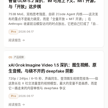
智谱 GLM-5.2 深扒：1M 可用上下文、MIT 开源，
与「开放」这步棋
753B MoE、双档思考强度、自研 ZCode Agent 内核——这次发
布的重点不是能力跳变，而是「全量开放 + MIT 开源」；在
Anthropic 收紧前沿模型访问的时点放出，它把自己钉成了「自主
可控」的那张牌
2026.06.17
Pro
阅读报告 →
05
产品观察
xAI Grok Imagine Video 1.5 深扒：图生视频、原
生音频，与绕不开的 deepfake 阴影
720p / 24fps / 6–15 秒、声画同生、登顶图生视频竞技场——但
这款长在 X 社交流量里的视频模型，最大的变量不是画质，而是
它一路走来的内容审核与 deepfake 争议
2026.06.17
Pro
阅读报告 →