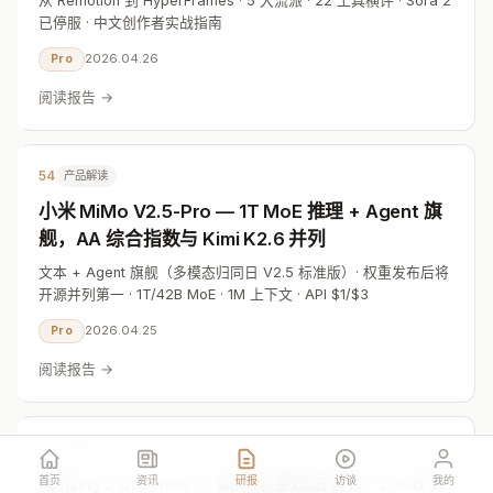
从 Remotion 到 HyperFrames · 5 大流派 · 22 工具横评 · Sora 2
已停服 · 中文创作者实战指南
2026.04.26
Pro
阅读报告 →
54
产品解读
小米 MiMo V2.5-Pro — 1T MoE 推理 + Agent 旗
舰，AA 综合指数与 Kimi K2.6 并列
文本 + Agent 旗舰（多模态归同日 V2.5 标准版）· 权重发布后将
开源并列第一 · 1T/42B MoE · 1M 上下文 · API $1/$3
2026.04.25
Pro
阅读报告 →
55
产品解读
腾讯 Hy3 preview — 姚顺雨重建后首作 · 295B 做
首页
资讯
研报
访谈
我的