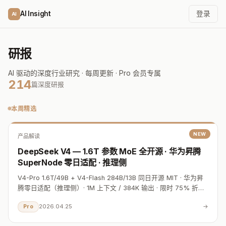
AI Insight
登录
AI
研报
AI 驱动的深度行业研究 · 每周更新 · Pro 会员专属
214
篇深度研报
本周精选
NEW
产品解读
DeepSeek V4 — 1.6T 参数 MoE 全开源 · 华为昇腾
SuperNode 零日适配 · 推理侧
V4-Pro 1.6T/49B + V4-Flash 284B/13B 同日开源 MIT · 华为昇
腾零日适配（推理侧）· 1M 上下文 / 384K 输出 · 限时 75% 折扣
价仅 Claude Opus 4.6 的 1/28
2026.04.25
→
Pro