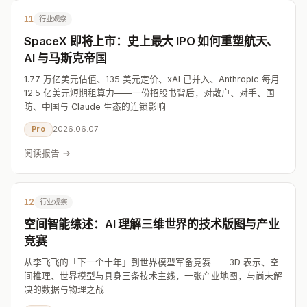
11
行业观察
SpaceX 即将上市：史上最大 IPO 如何重塑航天、
AI 与马斯克帝国
1.77 万亿美元估值、135 美元定价、xAI 已并入、Anthropic 每月
12.5 亿美元短期租算力——一份招股书背后，对散户、对手、国
防、中国与 Claude 生态的连锁影响
2026.06.07
Pro
阅读报告 →
12
行业观察
空间智能综述：AI 理解三维世界的技术版图与产业
竞赛
从李飞飞的「下一个十年」到世界模型军备竞赛——3D 表示、空
间推理、世界模型与具身三条技术主线，一张产业地图，与尚未解
决的数据与物理之战