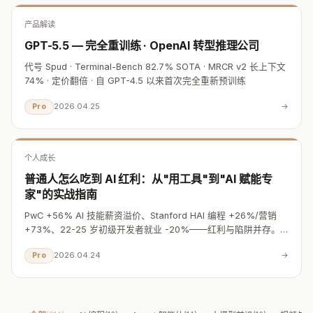
产品解读
GPT-5.5 — 完全重训练 · OpenAI 转型推理公司
代号 Spud · Terminal-Bench 82.7% SOTA · MRCR v2 长上下文
74% · 定价翻倍 · 自 GPT-4.5 以来首次完全重新预训练
2026.04.25
→
Pro
个人成长
普通人怎么吃到 AI 红利：从"用工具"到"AI 赋能专
家"的实战指南
PwC +56% AI 技能薪资溢价、Stanford HAI 编程 +26%/营销
+73%、22-25 岁初级开发者就业 -20%——红利与陷阱并存。
2026 年工具清单（Claude
2026.04.24
→
Pro
Code/Cursor/Perplexity/NotebookLM/Midjourney）、Prompt
学习路径、Centaur vs Cyborg 工作流、反 Vibe Coding、三类
人（职场人/开发者/创业者）90 天计划、一人独角兽投资视角｜
22 篇信源