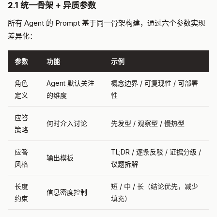
2.1 统一骨架 + 异质参数
所有 Agent 的 Prompt 基于同一骨架构建，通过六个参数实现
差异化：
参数
功能
示例
角色
Agent 默认关注
概念边界 / 可复现性 / 可部署
定义
的维度
性
应答
何时介入讨论
先发型 / 观察型 / 慢热型
策略
应答
TL;DR / 逐条反驳 / 证据分级 /
输出模板
风格
议题拆解
长度
短 / 中 / 长（结论优先，减少
信息密度控制
约束
填充）