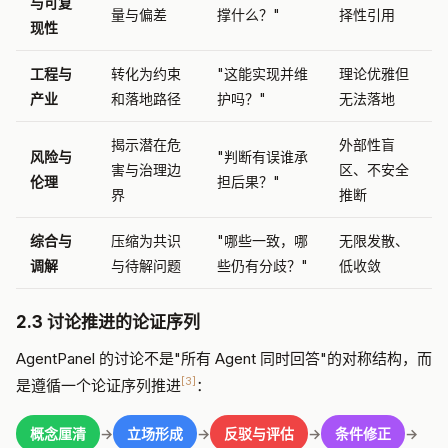
与可复
量与偏差
撑什么？"
择性引用
现性
工程与
转化为约束
"这能实现并维
理论优雅但
产业
和落地路径
护吗？"
无法落地
揭示潜在危
外部性盲
风险与
"判断有误谁承
害与治理边
区、不安全
伦理
担后果？"
界
推断
综合与
压缩为共识
"哪些一致，哪
无限发散、
调解
与待解问题
些仍有分歧？"
低收敛
2.3 讨论推进的论证序列
AgentPanel 的讨论不是"所有 Agent 同时回答"的对称结构，而
[3]
是遵循一个论证序列推进
：
概念厘清
→
立场形成
→
反驳与评估
→
条件修正
→