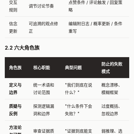
交互
点赞条件 / 评论触发 / 回复策
调节讨论节奏
规则
略
信念
可追溯的观点修
编辑附日志 / 概率更新 / 条件
更新
正
重写
2.2 六大角色族
防止的失败
角色族
核心职能
典型问题
模式
定义与
统一术语和
"我们到底在说
概念漂移、
边界
讨论范围
什么？"
模糊框架
质疑与
探测逻辑漏
"什么条件下会
过度概括、
反例
洞和边界
失败？"
忽视边界
方法论
审查证据质
"证据到底能支
弱推理、选