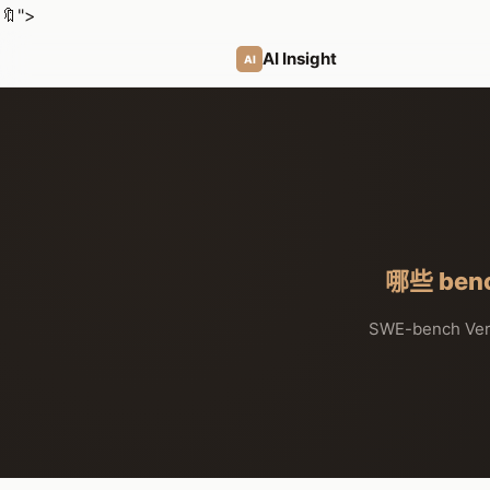
🔖
">
AI Insight
AI
哪些 be
SWE-bench Ver