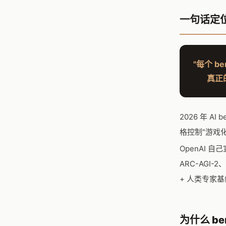
一句话定
"每个 b
真正
2026 年 A
格控制"游戏化、
OpenAI 自
ARC-AGI-2
+ 人类专家
为什么 be