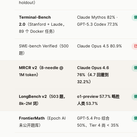
holdout）
Terminal-Bench
Claude Mythos 82% ·
2.0
（Stanford + Laude，
GPT-5.3 Codex 77.3%
89 个 Docker 任务）
SWE-bench Verified（500
Claude Opus 4.5 80.9%
题）
MRCR v2
（8-needle @
Claude Opus 4.6
1M token）
76%（4.7 回撤到
32.2%）
LongBench v2
（503 题，
o1-preview 57.7% 略胜
8k–2M 词）
人类 53.7%
FrontierMath
（Epoch AI
GPT-5.4 Pro 综合
未公开题库）
50%、Tier 4 尚 < 35%