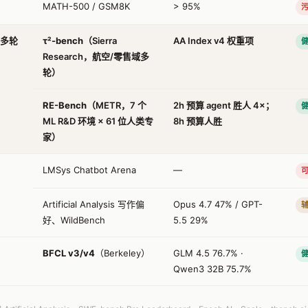
MATH-500 / GSM8K
> 95%
污
/ 多轮
τ²-bench
（Sierra
AA Index v4 权重项
Research，航空/零售域多
轮）
RE-Bench
（METR，7 个
2h 预算 agent 胜人 4×；
ML R&D 环境 × 61 位人类专
8h 预算人胜
家）
LMSys Chatbot Arena
—
Artificial Analysis 写作偏
Opus 4.7 47% / GPT-
好、WildBench
5.5 29%
BFCL v3/v4
（Berkeley）
GLM 4.5 76.7% ·
Qwen3 32B 75.7%