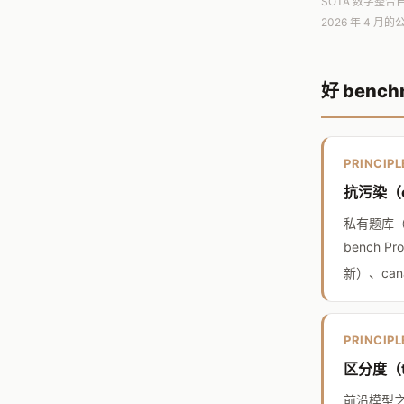
SOTA 数字整合自 Ar
2026 年 4 
好 benc
PRINCIPL
抗污染（co
私有题库（AR
bench 
新）、can
PRINCIPL
区分度（top
前沿模型