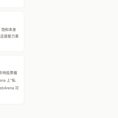
。饱和本身
道这是能力差
显著影响投票偏
ena 上"私
ebArena 可