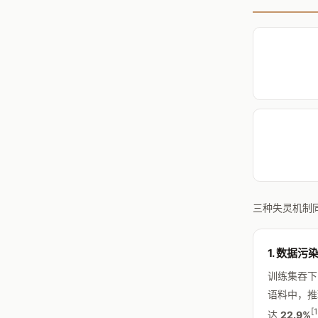
三种失灵机制
1. 数据污染
训练集吞下了
语料中，推
[1
达
22.9%