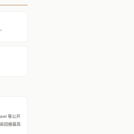
ro
awl 等公开
污染回撤最高