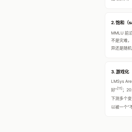
2. 饱和（sa
MMLU 前沿
不是灾难，
异还是随机
3. 游戏化
LMSys A
[11]
好"
；20
下测多个变
以被一个"不