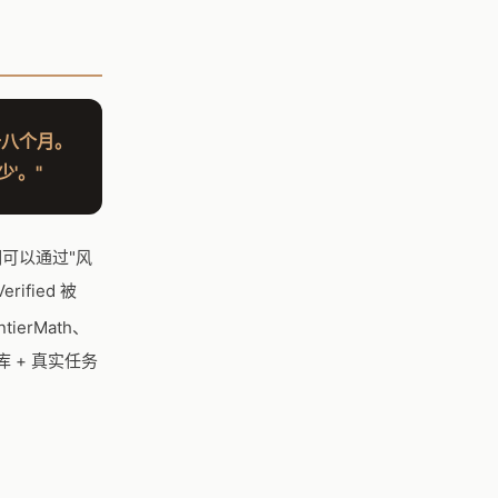
 十八个月。
'。"
证明可以通过"风
ified 被
ierMath、
有题库 + 真实任务