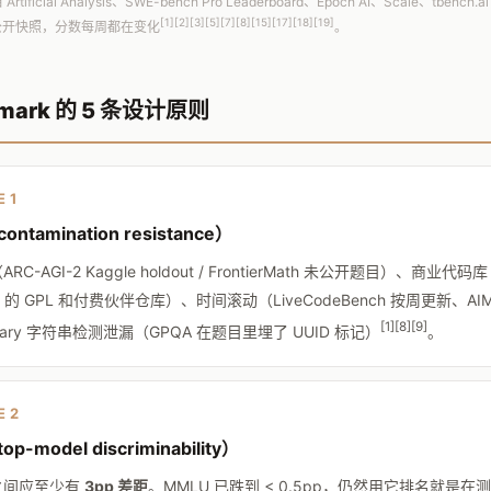
tificial Analysis、SWE-bench Pro Leaderboard、Epoch AI、Scale、tben
[1][2][3][5][7][8][15][17][18][19]
月的公开快照，分数每周都在变化
。
hmark 的 5 条设计原则
E 1
ntamination resistance）
C-AGI-2 Kaggle holdout / FrontierMath 未公开题目）、商业代码
Pro 的 GPL 和付费伙伴仓库）、时间滚动（LiveCodeBench 按周更新、AI
[1][8][9]
ary 字符串检测泄漏（GPQA 在题目里埋了 UUID 标记）
。
E 2
-model discriminability）
之间应至少有
3pp 差距
。MMLU 已跌到 < 0.5pp，仍然用它排名就是在