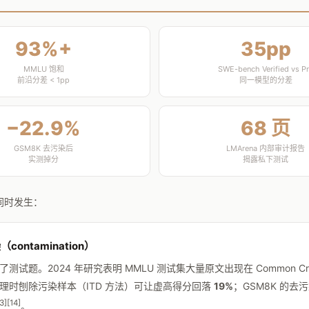
93%+
35pp
MMLU 饱和
SWE-bench Verified vs P
前沿分差 < 1pp
同一模型的分差
−22.9%
68 页
GSM8K 去污染后
LMArena 内部审计报告
实测掉分
揭露私下测试
同时发生：
（contamination）
测试题。2024 年研究表明 MMLU 测试集大量原文出现在 Common Cr
理时刨除污染样本（ITD 方法）可让虚高得分回落
19%
；GSM8K 的去
3][14]
。