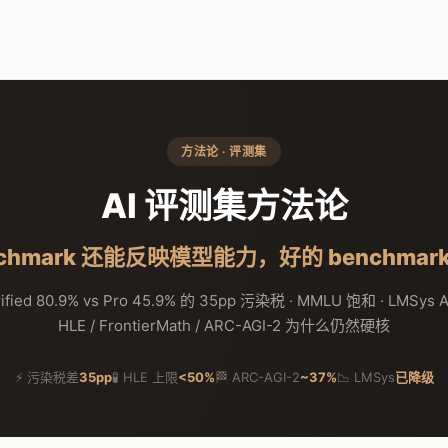
方法论 · 评测集
AI 评测集方法论
nchmark 还能反映模型能力，好的 benchmar
ified 80.9% vs Pro 45.9% 的 35pp 污染税 · MMLU 饱和 · LMSys A
HLE / FrontierMath / ARC-AGI-2 为什么仍然硬核
⚡ 污染税差
35pp
🧪 HLE 上限
<50%
🏁 ARC-AGI-2
~37%
📉 LMSys
已降级