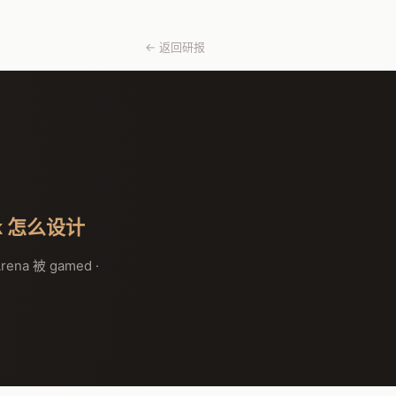
← 返回研报
k 怎么设计
rena 被 gamed ·