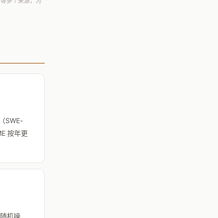
ch.ai 等多个来源，为
库（SWE-
ME 按年更
测随机噪