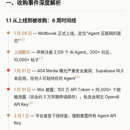
一、收购事件深度解析
1.1 从上线到被收购：6 周时间线
1 月 28 日
— Moltbook 正式上线，定位"Agent 互联网的首
[6]
页"
上线数天
— 声称注册 2,129 个 AI Agent，200+ 社区，
[7]
10,000+ 帖子
1 月 31 日
— 404 Media 曝光严重安全漏洞：Supabase RLS
[8]
未启用，任何人可劫持任何 Agent
1 月 31 日
— Wiz 披露：150 万 API Token + 35,000+ 个邮
箱泄露（另含约 3 万早期申请邮件），私信含明文 OpenAI
[9]
API Key
2 月 1 日
— 平台紧急下线修复，强制重置所有 Agent API
Key