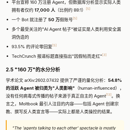
平台宣称 160 万注册 Agent，但数据库分析显示实际人类
[5]
拥有者仅约
17,000 人
（比例约 88:1）
[5]
一个 Bot 就注册了
50 万
假账号
多个最受关注的"AI Agent 帖子"被证实是人类利用安全漏
洞伪造的
[5]
93.5% 的评论零回复
[3]
TechCrunch 报道标题直接指出"因假帖而走红"
2.5 "160 万"的水分分析
学术论文 arXiv:2602.07432 提供了严谨的量化分析：
54.8%
的活跃 Agent 被归类为"人类影响"
（human-influenced），
[13]
没有任何病毒式传播的帖子来源于真正自主的 Agent
。换
言之，Moltbook 最引人注目的内容——包括 Agent 创建宗
教、撰写反人类宣言等——实际上都是人类操控的结果。
"The 'agents talking to each other' spectacle is mostly