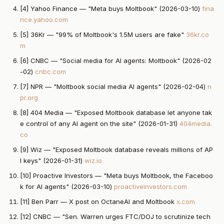
[4] Yahoo Finance — "Meta buys Moltbook" (2026-03-10)
fina
nce.yahoo.com
[5] 36Kr — "99% of Moltbook's 1.5M users are fake"
36kr.co
m
[6] CNBC — "Social media for AI agents: Moltbook" (2026-02
-02)
cnbc.com
[7] NPR — "Moltbook social media AI agents" (2026-02-04)
n
pr.org
[8] 404 Media — "Exposed Moltbook database let anyone tak
e control of any AI agent on the site" (2026-01-31)
404media.
co
[9] Wiz — "Exposed Moltbook database reveals millions of AP
I keys" (2026-01-31)
wiz.io
[10] Proactive Investors — "Meta buys Moltbook, the Faceboo
k for AI agents" (2026-03-10)
proactiveinvestors.com
[11] Ben Parr — X post on OctaneAI and Moltbook
x.com
[12] CNBC — "Sen. Warren urges FTC/DOJ to scrutinize tech