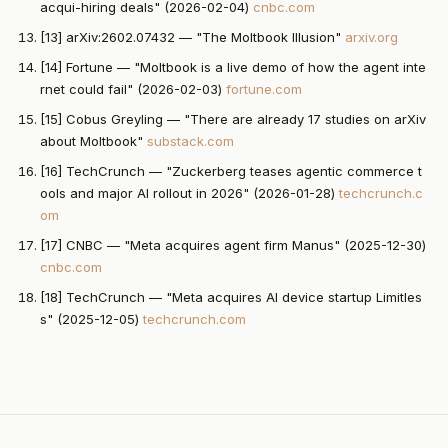
acqui-hiring deals" (2026-02-04)
cnbc.com
[13] arXiv:2602.07432 — "The Moltbook Illusion"
arxiv.org
[14] Fortune — "Moltbook is a live demo of how the agent inte
rnet could fail" (2026-02-03)
fortune.com
[15] Cobus Greyling — "There are already 17 studies on arXiv
about Moltbook"
substack.com
[16] TechCrunch — "Zuckerberg teases agentic commerce t
ools and major AI rollout in 2026" (2026-01-28)
techcrunch.c
om
[17] CNBC — "Meta acquires agent firm Manus" (2025-12-30)
cnbc.com
[18] TechCrunch — "Meta acquires AI device startup Limitles
s" (2025-12-05)
techcrunch.com