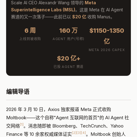
Scale AI CEO Alexandr Wang 领导的
Meta
Superintelligence Labs (MSL)
。这是 Meta 在 AI Agent
赛道的又一次落子——此前已以
$20 亿
收购 Manus。
6 周
160 万
$1150-1350
上线到被收购
AGENT 用户(号称)
亿
META 2026 CAPEX
$20 亿+
已投 AGENT 赛道
编辑导语
2026 年 3 月 10 日，Axios 独家报道 Meta 正式收购
Moltbook——这个自称"Agent 互联网的首页"的 AI Agent 社
[1]
交网络
。消息随即被 Bloomberg、TechCrunch、Yahoo
[2][3][4]
Finance 等 10 余家权威媒体证实
。Moltbook 创始人