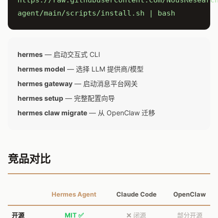
https://raw.githubusercontent.com/NousResearc
agent/main/scripts/install.sh | bash
hermes
— 启动交互式 CLI
hermes model
— 选择 LLM 提供商/模型
hermes gateway
— 启动消息平台网关
hermes setup
— 完整配置向导
hermes claw migrate
— 从 OpenClaw 迁移
竞品对比
Hermes Agent
Claude Code
OpenClaw
开源
MIT ✅
❌ 闭源
部分开源