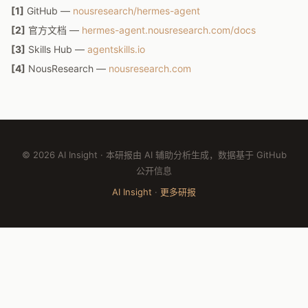
[1]
GitHub —
nousresearch/hermes-agent
[2]
官方文档 —
hermes-agent.nousresearch.com/docs
[3]
Skills Hub —
agentskills.io
[4]
NousResearch —
nousresearch.com
© 2026 AI Insight · 本研报由 AI 辅助分析生成，数据基于 GitHub
公开信息
AI Insight
·
更多研报