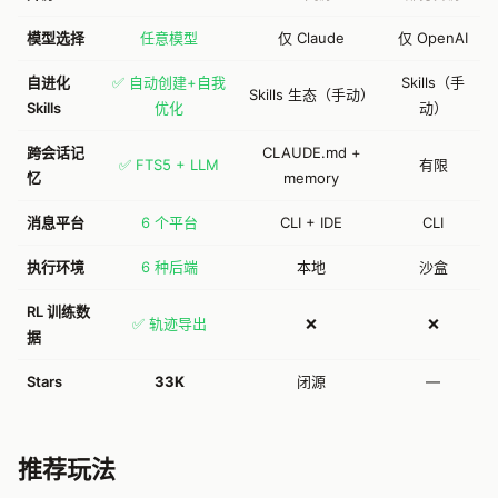
模型选择
任意模型
仅 Claude
仅 OpenAI
自进化
✅ 自动创建+自我
Skills（手
Skills 生态（手动）
Skills
优化
动）
跨会话记
CLAUDE.md +
✅ FTS5 + LLM
有限
忆
memory
消息平台
6 个平台
CLI + IDE
CLI
执行环境
6 种后端
本地
沙盒
RL 训练数
✅ 轨迹导出
❌
❌
据
Stars
33K
闭源
—
推荐玩法