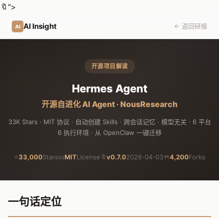
🔖
">
AI Insight
← 返回研报
AI
开源项目解读
Hermes Agent
开源自进化 AI Agent · NousResearch
33K Stars · MIT 协议 · 自动创建 Skills · 跨会话记忆 · 模型无关 · 6 平台
6 执行环境 · 从 OpenClaw 一键迁移
⭐
33,000
Stars
📜
MIT
License
🔖
v0.7.0
2026-04-03
🍴
4,200
Forks
一句话定位