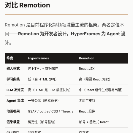
对比 Remotion
Remotion 是目前程序化视频领域最主流的框架。两者定位不
同——
Remotion 为开发者设计，HyperFrames 为 Agent 设
计
。
维度
HyperFrames
Remotion
输入格式
纯 HTML + 数据属性
React JSX
学习曲线
低（会 HTML 即可）
高（需要 React 知识）
LLM 友好度
高（HTML 是 LLM 最擅长的）
中（React 组件生成容易出错）
Agent 集成
一等公民（斜杠命令）
无原生支持
动画框架
GSAP / Lottie / CSS / Three.js
React 组件
渲染模型
确定性（帧号驱动）
帧号 + 函数式 React
CLI 交互
非交互式
交互式