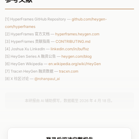
[1] HyperFrames GitHub Repository —
github.com/heygen-
com/hyperframes
[2] HyperFrames 官方文档 —
hyperframes.heygen.com
[3] HyperFrames 贡献指南 —
CONTRIBUTING.md
[4] Joshua Xu LinkedIn —
linkedin.com/in/buffxz
[5] HeyGen Series A 融资公告 —
heygen.com/blog
[6] HeyGen Wikipedia —
en.wikipedia.org/wiki/HeyGen
[7] Tracxn HeyGen 融资数据 —
tracxn.com
[8] X 社区讨论 —
@rohanpaul_ai
本研报由 AI 辅助撰写，数据截至 2026 年 4 月 18 日。