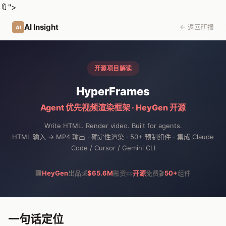
🔖
">
AI Insight
← 返回研报
AI
开源项目解读
HyperFrames
Agent 优先视频渲染框架 · HeyGen 开源
Write HTML. Render video. Built for agents.
HTML 输入 → MP4 输出 · 确定性渲染 · 50+ 预制组件 · 集成 Claude
Code / Cursor / Gemini CLI
🏢
HeyGen
出品
💰
$65.6M
融资
📜
开源
免费
🎬
50+
组件
一句话定位