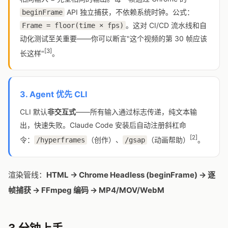
API 独立捕获，不依赖系统时钟。公式：
beginFrame
。这对 CI/CD 流水线和自
Frame = floor(time × fps)
动化测试至关重要——你可以断言"这个视频的第 30 帧应该
[3]
长这样"
。
3. Agent 优先 CLI
CLI 默认
非交互式
——所有输入通过标志传递，纯文本输
出，快速失败。Claude Code 安装后自动注册斜杠命
[2]
令：
（创作）、
（动画帮助）
。
/hyperframes
/gsap
渲染管线：
HTML → Chrome Headless (beginFrame) → 逐
帧捕获 → FFmpeg 编码 → MP4/MOV/WebM
3 分钟上手