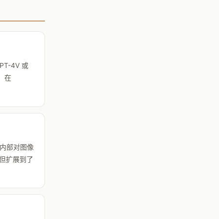
T-4V 或
，在
在内部对图像
，但扩展到了