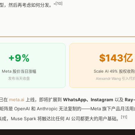
[10]
型，然后再考虑如何分发。"
+9%
$143亿
Meta 股价当日涨幅
Scale AI 49% 股权收
发布当天收盘
Alexandr Wang 引入代
k 已在
meta.ai
上线，即将扩展到
WhatsApp、Instagram
以及
Ray
阵是 OpenAI 和 Anthropic 无法复制的——Meta 旗下产品月
[11]
集成，Muse Spark 将触达比任何 AI 公司都更大的用户基础。