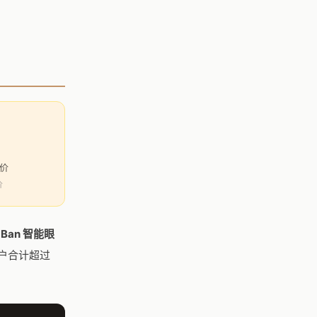
购价
价
-Ban 智能眼
活用户合计超过