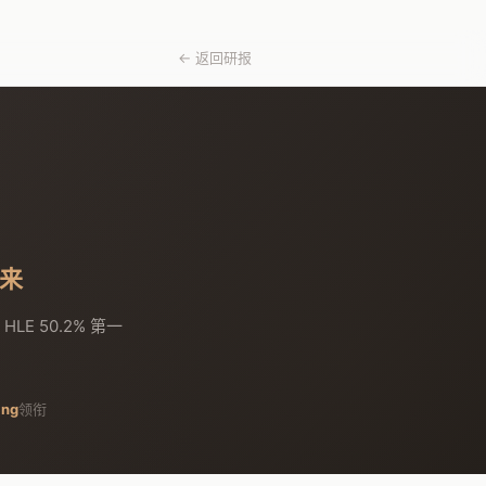
← 返回研报
起来
HLE 50.2% 第一
ang
领衔