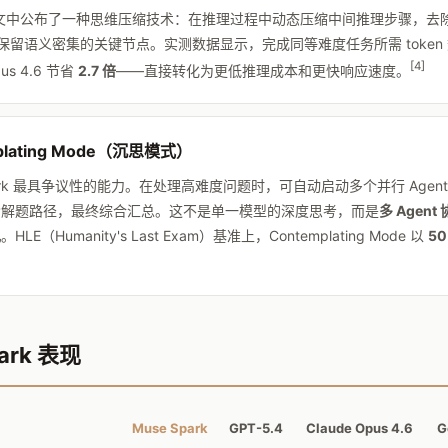
论文中公布了一种思维压缩技术：在推理过程中动态压缩中间推理步骤，去
，只保留语义密集的关键节点。实测数据显示，完成同等难度任务所需 token
[4]
pus 4.6 节省
2.7 倍
——直接转化为更低推理成本和更快响应速度。
plating Mode（沉思模式）
Spark 最具争议性的能力。在处理高难度问题时，可自动启动多个并行 Agen
索解题路径，最终综合汇总。这不是单一模型的深度思考，而是
多 Agen
现
。HLE（Humanity's Last Exam）基准上，Contemplating Mode 以
50
ark 表现
Muse Spark
GPT-5.4
Claude Opus 4.6
G