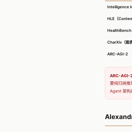
Intelligence 
HLE（Contem
HealthBench
CharXiv（
ARC-AGI-2
ARC-AGI
要纯归纳推理
Agent
Alexan