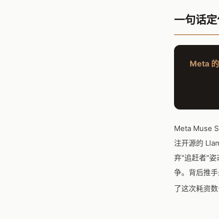
一句话定
Meta 
Meta Muse
注开源的 Lla
弃"追赶者"姿态
争。背后推手是 
了这次耗资数