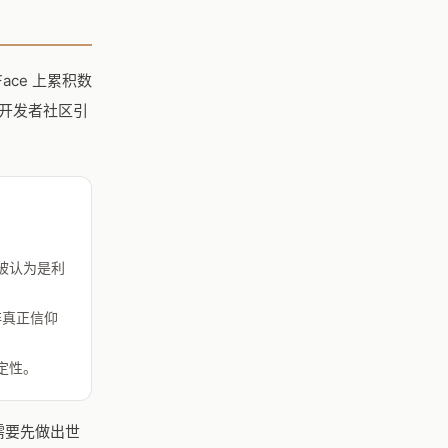
 Face 上累积数
在开发者社区引
，被认为是利
而非真正信仰
定性。
们需要先做出世