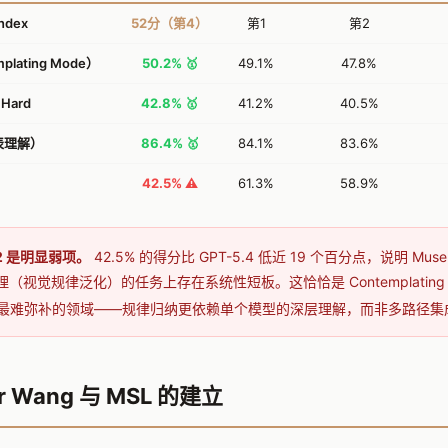
Index
52分（第4）
第1
第2
plating Mode）
50.2% 🥇
49.1%
47.8%
 Hard
42.8% 🥇
41.2%
40.5%
图表理解）
86.4% 🥇
84.1%
83.6%
42.5% ⚠️
61.3%
58.9%
-2 是明显弱项。
42.5% 的得分比 GPT-5.4 低近 19 个百分点，说明 Muse 
（视觉规律泛化）的任务上存在系统性短板。这恰恰是 Contemplating 
 架构最难弥补的领域——规律归纳更依赖单个模型的深层理解，而非多路径集
dr Wang 与 MSL 的建立