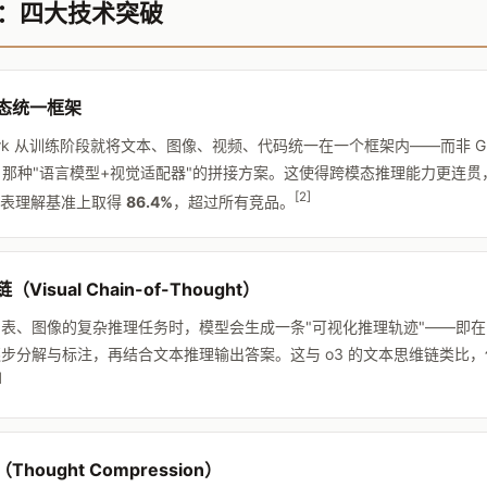
：四大技术突破
态统一框架
park 从训练阶段就将文本、图像、视频、代码统一在一个框架内——而非 GP
i 1.5 那种"语言模型+视觉适配器"的拼接方案。这使得跨模态推理能力更连贯
[2]
v 图表理解基准上取得
86.4%
，超过所有竞品。
Visual Chain-of-Thought）
表、图像的复杂推理任务时，模型会生成一条"可视化推理轨迹"——即
步分解与标注，再结合文本推理输出答案。这与 o3 的文本思维链类比
]
hought Compression）