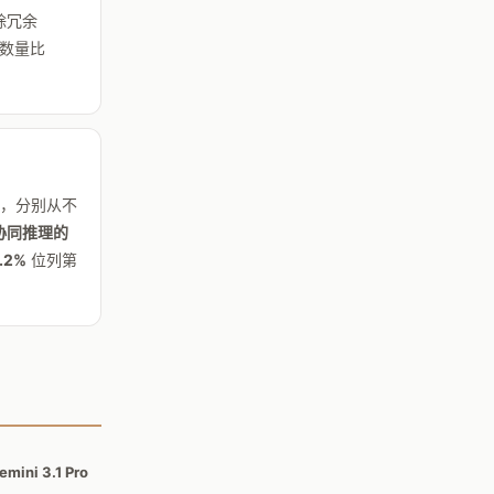
除冗余
 数量比
t，分别从不
t 协同推理的
.2%
位列第
emini 3.1 Pro