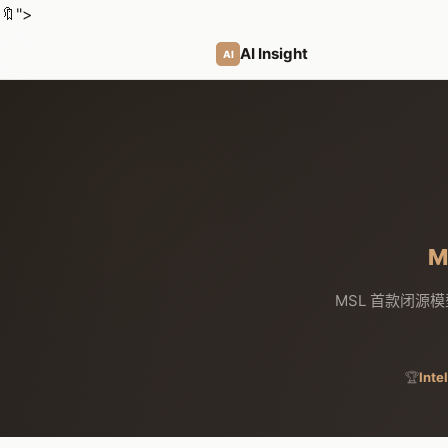
🔖
">
AI Insight
AI
M
MSL 首款闭源模型 
🏆
Inte