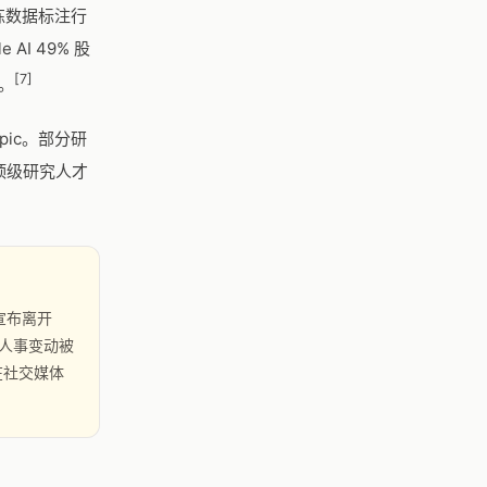
 训练数据标注行
e AI 49% 股
[7]
向。
opic。部分研
顶级研究人才
后宣布离开
。这一人事变动被
人在社交媒体