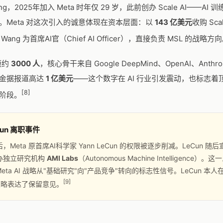
Wang，2025年加入 Meta 时年仅 29 岁，此前创办 Scale AI——AI
。Meta 对这次引入的诚意体现在资本层面：以
143 亿美元
收购 Scal
ang 为首席AI官（Chief AI Officer），直接负责 MSL 的战略方
模约
3000 人
，核心骨干来自 Google DeepMind、OpenAI、Anthr
金据报道高达
1 亿美元
——这个数字在 AI 行业引发震动，也标志着
[8]
阶段。
eCun 离职事件
后，Meta 原首席AI科学家 Yann LeCun 的权限被逐步削减。LeCun 随
创办独立研究机构
AMI Labs
（Autonomous Machine Intelligence）
eta AI 战略从"基础研究"向"产品竞争"转向的标志性信号。LeCun 本
[9]
策略表达了保留意见。