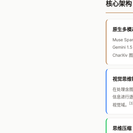
核心架构
原生多模
Muse S
Gemin
CharXi
视觉思维链（
在处理含图
信息进行逐
[3
视觉域。
思维压缩（T