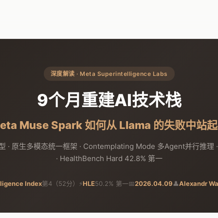
深度解读 · Meta Superintelligence Labs
9个月重建AI技术栈
eta Muse Spark 如何从 Llama 的失败中站
· 原生多模态统一框架 · Contemplating Mode 多Agent并行推理 · 
· HealthBench Hard 42.8% 第一
lligence Index
第4（52分）
⚡
HLE
50.2% 第一
📅
2026.04.09
👤
Alexandr W