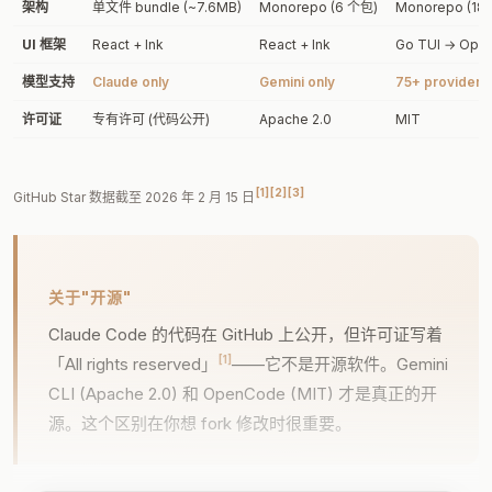
架构
单文件 bundle (~7.6MB)
Monorepo (6 个包)
Monorepo (18
UI 框架
React + Ink
React + Ink
Go TUI → Ope
模型支持
Claude only
Gemini only
75+ providers
许可证
专有许可 (代码公开)
Apache 2.0
MIT
[1]
[2]
[3]
GitHub Star 数据截至 2026 年 2 月 15 日
关于"开源"
Claude Code 的代码在 GitHub 上公开，但许可证写着
[1]
「All rights reserved」
——它不是开源软件。Gemini
CLI (Apache 2.0) 和 OpenCode (MIT) 才是真正的开
源。这个区别在你想 fork 修改时很重要。