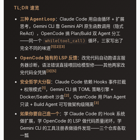
TL;DR 速览
三种 Agent Loop
：Claude Code 用自由循环 + 扩展
思考，Gemini CLI 靠 Gemini API 原生函数调用（隐式
ReAct），OpenCode 搞 Plan/Build 双 Agent 分工
——同一个
循环，三家写出了
while(tool_call)
[1]
[2]
[3]
完全不同的味道
OpenCode 独有的 LSP 反馈
：改完代码自动跑语言服
务器诊断，语法错误直接喂回给模型修——其他两家改
[3]
[5]
完代码全凭猜
安全哲学大分裂
：Claude Code 依赖 Hooks 事件拦截
[1]
+ 权限模式
，Gemini CLI 搞 TOML 策略引擎 +
[2]
Docker/Seatbelt 沙盒
，OpenCode 用 Plan Agent
[3]
只读 + Build Agent 可写做架构级隔离
如果你要自己造一个
：学 Claude Code 的 Hook 系统
做扩展，学 OpenCode 的 LSP 做代码质量闭环，学
Gemini CLI 的工具注册表做插件发现——三个仓库各取
一瓢