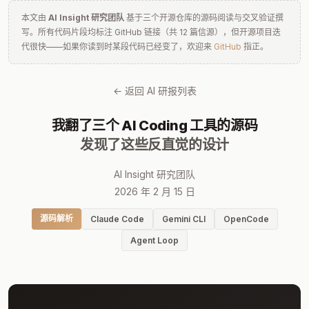
本文由
AI Insight 研究团队
基于三个开源仓库的源码阅读与交叉验证撰
写。所有代码片段均标注 GitHub 链接（共 12 篇信源），但开源项目迭
代很快——如果你读到时某段代码已经变了，欢迎来
GitHub
指正。
← 返回 AI 研报列表
我翻了三个 AI Coding 工具的源码
发现了这些反直觉的设计
AI Insight 研究团队
2026 年 2 月 15 日
源码解析
Claude Code
Gemini CLI
OpenCode
Agent Loop