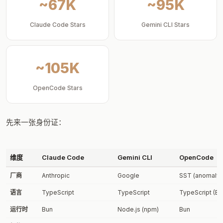
~67K
~95K
Claude Code Stars
Gemini CLI Stars
~105K
OpenCode Stars
先来一张身份证：
维度
Claude Code
Gemini CLI
OpenCode
厂商
Anthropic
Google
SST (anomalyc
语言
TypeScript
TypeScript
TypeScript (Bu
运行时
Bun
Node.js (npm)
Bun