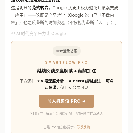
这是明显的
范式转变
。Google 历史上极力避免让搜索变成
「应用」——这既是产品哲学（Google 说自己「不做内
容」）也是反垄断的防御姿态（不被视为垄断「入口」）。
但 AI 时代竞争压力让 Google
●
未登录访客
SMARTFLOW PRO
继续阅读深度解读 + 编辑加注
下方还有
3-5 段深度分析
+
Vincent 编辑加注
+
可点
击信源
，仅 Pro 会员可见
加入机智流 PRO →
¥99 / 季 · 每周 1 篇深度研报 · 飞书+微信群双通道
已是 Pro 但仍被提示？
联系反馈