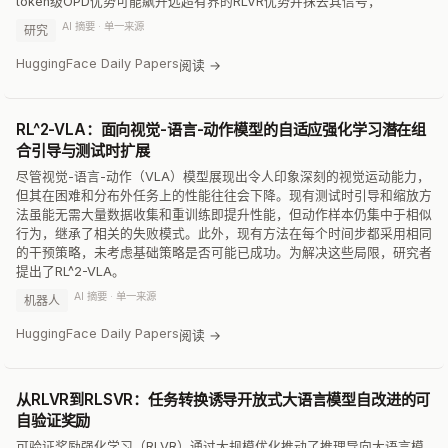
token级OPD优势可能飙升远超有界的RLVR优势并抹去其信号，
AI 摘要 · 单一来源
研究
HuggingFace Daily Papers
阅读 →
RL^2-VLA：面向视觉-语言-动作模型的自适应强化学习潜在组
合引导与测试时扩展
尽管视觉-语言-动作（VLA）模型展现出令人印象深刻的视觉运动能力，
但其在困难和分布外任务上的性能往往会下降。现有测试时引导和缩放方
法虽能无需大量数据收集和重训练即提升性能，但动作样本仍集中于相似
行为，继承了相关的失败模式。此外，现有方法在每个时间步都采用相同
的干预策略，未考虑基础策略是否可能已成功。为解决这些局限，研究者
提出了RL^2-VLA。
AI 摘要 · 单一来源
机器人
HuggingFace Daily Papers
阅读 →
从RLVR到RLSVR：任务转换诱导开放式大语言模型自改进的可
自验证奖励
可验证奖励强化学习（RLVR）通过大规模优化推动了推理导向大语言模