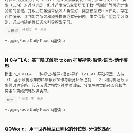
型（LLM）的近期进展，但其适用性仍主要局限于数学和编码等可确定性
验证的领域。开放式任务通常依赖人类偏好、奖励模型或LLM评判，存在
评估偏差、评判能力瓶颈和额外推理成本等问题。本文借鉴自监督学习原
则，通过构建前置任务来引导模型学习。
AI 摘要 · 单一来源
大模型
HuggingFace Daily Papers
阅读 →
N_0-VTLA：基于隐式触觉 token 扩展视觉-触觉-语言-动作模
型
提出 N_0-VTLA，一种视觉-触觉-语言-动作（VTLA）基础模型，支持
（1）基于触觉感知的精细接触操作与触觉反馈控制，（2）利用部署数据
离线改进策略。该方法通过视觉-触觉预训练、分阶段触觉路径整合和优
势条件离线策略改进实现。
AI 摘要 · 单一来源
研究
HuggingFace Daily Papers
阅读 →
QQWorld：用于世界模型正则化的分位数-分位数匹配