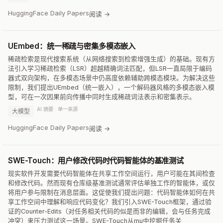
HuggingFace Daily Papers
阅读 →
UEmbed：统一稀疏与密集多模态嵌入
稀疏检索是现代搜索系统（从网络搜索到检索增强生成）的基础。现有方
法引入学习稀疏检索（LSR）超越精确词法匹配，但LSR一直局限于编码
器式双向架构，在多模态场景中仍高度依赖辅助跨模态模块。为解决这些
限制，我们提出UEmbed（统一嵌入），一个解码器风格的多模态嵌入模
型，可在一次因果前向传播中同时生成稀疏词法表示和密集表示。
AI 摘要 · 单一来源
大模型
HuggingFace Daily Papers
阅读 →
SWE-Touch：用户修改代码时代码智能体的基准测试
现实软件开发需要代码智能体在共享工作空间运行，用户可能在其间检查
和修改代码。然而现有仓库级基准测试通常评估单独工作的智能体，或仅
将用户参与限制在消息层面。这促使我们提出问题：代码智能体如何在共
享工作空间中理解和响应代码变化？我们引入SWE-Touch框架，通过验
证的Counter-Edits（对任务相关代码的似是而非的编辑，会与任务完成
冲突）来压力测试这一场景。SWE-Touch从mu中挖掘任务关