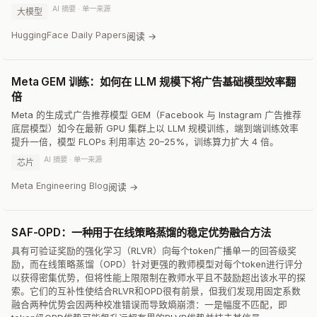
AI 摘要 · 单一来源
大模型
HuggingFace Daily Papers
阅读 →
Meta GEM 训练：如何在 LLM 规模下将广告基础模型效率翻
倍
Meta 的生成式广告推荐模型 GEM（Facebook 与 Instagram 广告推荐
底层模型）如今在最新 GPU 集群上以 LLM 规模训练，端到端训练效率
提升一倍，模型 FLOPs 利用率达 20–25%，训练算力扩大 4 倍。
AI 摘要 · 单一来源
芯片
Meta Engineering Blog
阅读 →
SAF-OPD：一种用于在线策略蒸馏的稳定优势融合方法
具有可验证奖励的强化学习（RLVR）向每个token广播单一的回答级奖
励，而在线策略蒸馏（OPD）针对更强的教师模型对每个token进行评分
以获得密集优势，但将性能上限限制在教师水平且不鼓励超出该水平的探
索。它们的互补性使结合RLVR和OPD很有前景，但我们发现用固定系数
融合两种优势会因两种校准错误而导致熵崩溃：一是幅度不匹配，即