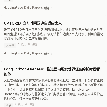
HuggingFace Daily Papers
阅读 →
GPTQ-2D: 立方时间双边自适应舍入
研究了GPTQ等自适应舍入方法的双边版本，通过在矩阵左右两侧同时应
用固定基矩阵扩展了经典算法。该方法将单边舍入作为特例，利用向量化
将双边目标转化为二次度量问题。
AI 摘要 · 单一来源
大模型
HuggingFace Daily Papers
阅读 →
LongHorizon-Harness：推进面向现实世界任务的长时程智
能体
大语言模型智能体越来越多地承担需要持续推理、工具使用和多步修正的
长时程任务。现有框架将任务执行、状态和完成评估都维护在不断增长的
上下文中，导致状态难以追踪且错误评估会传播。LongHorizon-
Harness将长时程执行重新定义为任务状态管理问题，将状态显式维护在
执行外部，仅根据事实进行更新。
AI 摘要 · 单一来源
研究