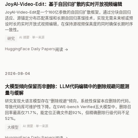
JoyAI-Video-Edit：基于自回归扩散的实时开放视频编辑
JoyAI-Video-Edit是一个160亿参数的自回归扩散框架，通过分块自回归
适应、源锚定分布匹配蒸馏和长期自回归蒸馏技术，实现无需未来帧或预
设时长的实时开放式视频编辑，在保持源视频保真度的同时确保长期时序
一致性。
AI 摘要 · 单一来源
研究
HuggingFace Daily Papers
阅读 →
2026-08-04
大模型倾向保留而非删除：LLM代码编辑中的删除规避问题测
量与缓解
研究发现大语言模型存在"删除规避"倾向，系统性保留本应删除的代码，
导致代码库可维护性下降。在SWE-bench Verified五大模型中，删除召
回率最高仅71.7%，能定位正确文件超92%，但精确删除行级代码不足
52%。
AI 摘要 · 单一来源
大模型
HuggingFace Daily Papers