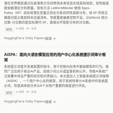
潜在世界模型通过在紧凑表示空间预测未来状态实现高效规划，但性能高
度依赖潜在分布质量。现有方法 LeWorldModel 使用 Epps-
Pulley（EP）目标将潜在变量正则化为各向同性高斯分布，但 EP 的校正
梯度对孤立尾部样本迅速消失，导致重尾偏差控制不足。QQWorld 用分
位数-分位数匹配目标替代 EP，直接对齐投影分布的分位数。
AI 摘要 · 单一来源
研究
HuggingFace Daily Papers
阅读 →
AISPA：面向大语言模型应用的用户中心化系统提示词审计框
架
系统提示词是开发者配置的指令，用于控制AI应用中基础模型的行为。虽
然广泛应用于商业AI产品，但很少向公众或监管机构公开，导致AI系统广
泛部署中存在严重的信任和问责缺口。本文提出人工智能系统提示词保障
（AISPA），一个用户中心化的框架，用于系统性审计AI系统中的系统提
示词，检查具体部分并从8个对用户重要的维度进行评估。
AI 摘要 · 单一来源
研究
HuggingFace Daily Papers
阅读 →