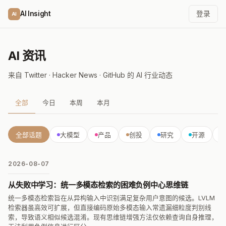
AI Insight
登录
AI
AI 资讯
来自 Twitter · Hacker News · GitHub 的 AI 行业动态
全部
今日
本周
本月
全部话题
大模型
产品
创投
研究
开源
2026-08-07
从失败中学习：统一多模态检索的困难负例中心思维链
统一多模态检索旨在从异构输入中识别满足复杂用户意图的候选。LVLM
检索器虽高效可扩展，但直接编码原始多模态输入常遗漏细粒度判别线
索，导致语义相似候选混淆。现有思维链增强方法仅依赖查询自身推理，