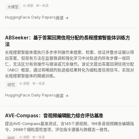
AI 摘要 · 单一来源
大模型
HuggingFace Daily Papers
阅读 →
ABSeeker：基于答案回溯信用分配的長程搜索智能体训练方
法
长程搜索智能体需执行多步序列操作来搜索、检索、验证并整合证据以得
出答案，但现有方法在监督微调和强化学习中对轨迹内所有步骤一视同
仁，无法区分有效操作与错误或冗余操作。该论文提出答案回溯信用分配
（ABC）框架，通过将稀疏的轨迹级结果转化为细粒度信用信号，实现对
长程搜索智能体的精细训练。
AI 摘要 · 单一来源
研究
HuggingFace Daily Papers
阅读 →
AVE-Compass：音视频编辑能力综合评估基准
提出AVE-Compass基准测试，含145个源视频、196条音视频耦合编辑指
令、2688个细粒度检查项，评估指令遵循与跨模态一致性。
AI 摘要 · 单一来源
研究