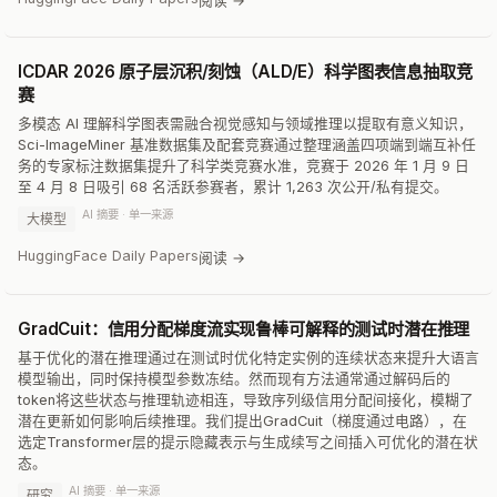
阅读 →
ICDAR 2026 原子层沉积/刻蚀（ALD/E）科学图表信息抽取竞
赛
多模态 AI 理解科学图表需融合视觉感知与领域推理以提取有意义知识，
Sci-ImageMiner 基准数据集及配套竞赛通过整理涵盖四项端到端互补任
务的专家标注数据集提升了科学类竞赛水准，竞赛于 2026 年 1 月 9 日
至 4 月 8 日吸引 68 名活跃参赛者，累计 1,263 次公开/私有提交。
AI 摘要 · 单一来源
大模型
HuggingFace Daily Papers
阅读 →
GradCuit：信用分配梯度流实现鲁棒可解释的测试时潜在推理
基于优化的潜在推理通过在测试时优化特定实例的连续状态来提升大语言
模型输出，同时保持模型参数冻结。然而现有方法通常通过解码后的
token将这些状态与推理轨迹相连，导致序列级信用分配间接化，模糊了
潜在更新如何影响后续推理。我们提出GradCuit（梯度通过电路），在
选定Transformer层的提示隐藏表示与生成续写之间插入可优化的潜在状
态。
AI 摘要 · 单一来源
研究