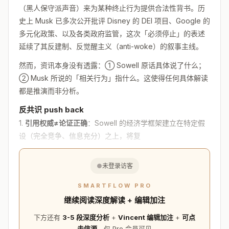
（黑人保守派声音）来为某种终止行为提供合法性背书。历
史上 Musk 已多次公开批评 Disney 的 DEI 项目、Google 的
多元化政策、以及各类政府监管，这次「必须停止」的表述
延续了其反建制、反觉醒主义（anti-woke）的叙事主线。
然而，资讯本身没有透露：① Sowell 原话具体说了什么；
② Musk 所说的「相关行为」指什么。这使得任何具体解读
都是推演而非分析。
反共识 push back
1.
引用权威≠论证正确
：Sowell 的经济学框架建立在特定假
设（完全竞争、信息充分）之上，将复
●
未登录访客
SMARTFLOW PRO
继续阅读深度解读 + 编辑加注
下方还有
3-5 段深度分析
+
Vincent 编辑加注
+
可点
击信源
，仅 Pro 会员可见