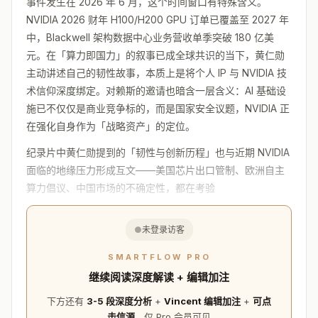
事件发生在 2026 年 6 月，这个时间窗口有特殊含义。
NVIDIA 2026 财年 H100/H200 GPU 订单已覆盖至 2027 年
中，Blackwell 架构数据中心业务营收单季突破 180 亿美
元。在「算力即国力」的叙事已成全球共识的当下，黄仁勋
主动讲述自己的韧性故事，本质上是将个人 IP 与 NVIDIA 技
术信仰深度绑定。对赖斯的邀请也暗含一层含义：AI 基础设
施已不仅仅是商业竞争标的，而是国家安全议题，NVIDIA 正
在强化自身作为「战略资产」的定位。
纪录片中黄仁勋提到的「韧性与创新历程」也与近期 NVIDIA
面临的地缘压力形成互文——美国芯片出口管制、欧洲自主
算力倡议、中国市场的不确定性，都在考验
●
未登录访客
SMARTFLOW PRO
继续阅读深度解读 + 编辑加注
下方还有
3-5 段深度分析
+
Vincent 编辑加注
+
可点
击信源
，仅 Pro 会员可见