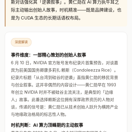
斯对话强化其「逆袭叙事」。黄仁勋在 AI 算力执牛耳之
际主动输出创始人故事，时机精准——既是品牌建设，也
是为 CUDA 生态的长期话语权布局。
深度解读
事件维度：一部精心策划的创始人叙事
6 月 10 日，NVIDIA 官方账号发布纪录片首集预告，对谈嘉
宾为前美国国务卿康多莉扎·赖斯（Condoleezza Rice）。
纪录片标题「从台湾到硅谷的逆袭」直指黄仁勋的移民背景
与创业叙事。这并非偶然的内容设计——黄仁勋早在 1993
年创立 NVIDIA 时并不被硅谷主流关注，是典型的「边缘
人」故事。此番选择赖斯这位拥有深厚政界资历的人物对
谈，传递的信号是：黄仁勋已从技术创始人跃升为横跨产业
与地缘政治格局的标志性人物。
时机判断：AI 算力顶峰期的主动叙事