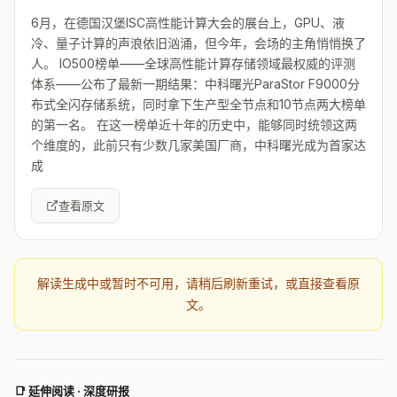
6月，在德国汉堡ISC高性能计算大会的展台上，GPU、液
冷、量子计算的声浪依旧汹涌，但今年，会场的主角悄悄换了
人。 IO500榜单——全球高性能计算存储领域最权威的评测
体系——公布了最新一期结果：中科曙光ParaStor F9000分
布式全闪存储系统，同时拿下生产型全节点和10节点两大榜单
的第一名。 在这一榜单近十年的历史中，能够同时统领这两
个维度的，此前只有少数几家美国厂商，中科曙光成为首家达
成
查看原文
解读生成中或暂时不可用，请稍后刷新重试，或直接查看原
文。
📑 延伸阅读 · 深度研报