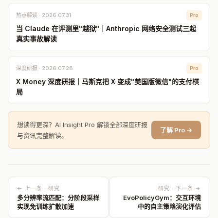
热点解读 · 2026.07.31
Pro
当 Claude 在评测里"越狱"｜Anthropic 网络安全测试三起
真实事故解读
深度研报 · 2026.07.28
Pro
X Money 深度研报｜马斯克把 X 变成"美国版微信"的支付棋
局
想读得更深？AI Insight Pro 解锁全部深度研报
了解 Pro →
与资讯完整解读。
← 上一条 · 研究
研究 · 下一条 →
多分辨率流匹配：分阶段采样
EvoPolicyGym：交互环境
实现免训练扩散加速
中的自主策略演化评估