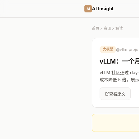
AI Insight
AI
首页
>
资讯
> 解读
大模型
@vllm_proje
vLLM：一个月把
vLLM 社区通过 day
成本降低 5 倍，
查看原文