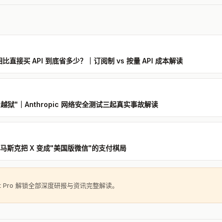
an 相比直接买 API 到底省多少？｜订阅制 vs 按量 API 成本解读
里"越狱"｜Anthropic 网络安全测试三起真实事故解读
报｜马斯克把 X 变成"美国版微信"的支付棋局
ght Pro 解锁全部深度研报与资讯完整解读。