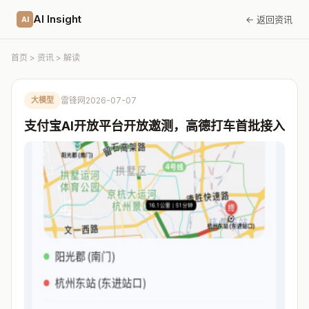
AI Insight
← 返回资讯
AI
首页
>
资讯
> 解读
大模型
雷锋网
2026-07-07
支付宝AI开放平台开放邀测，高德打车首批接入