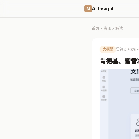
AI Insight
AI
首页
>
资讯
> 解读
大模型
雷锋网
2026-
肯德基、蜜雪