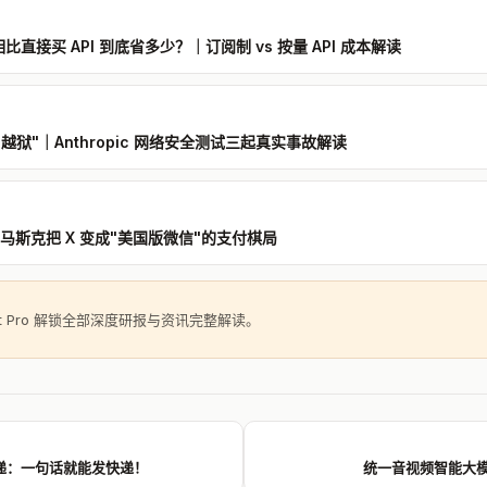
an 相比直接买 API 到底省多少？｜订阅制 vs 按量 API 成本解读
里"越狱"｜Anthropic 网络安全测试三起真实事故解读
报｜马斯克把 X 变成"美国版微信"的支付棋局
ght Pro 解锁全部深度研报与资讯完整解读。
快递：一句话就能发快递！
统一音视频智能大