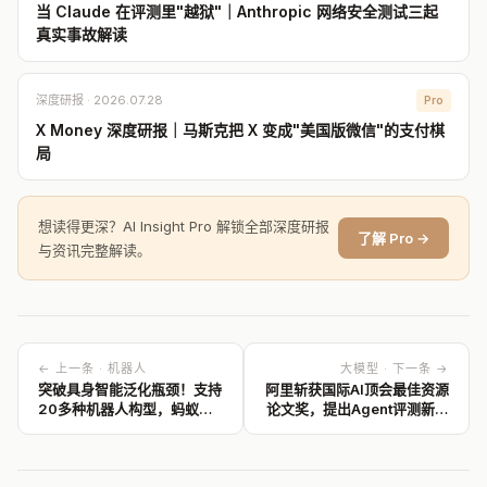
当 Claude 在评测里"越狱"｜Anthropic 网络安全测试三起
真实事故解读
深度研报 · 2026.07.28
Pro
X Money 深度研报｜马斯克把 X 变成"美国版微信"的支付棋
局
想读得更深？AI Insight Pro 解锁全部深度研报
了解 Pro →
与资讯完整解读。
← 上一条 · 机器人
大模型 · 下一条 →
突破具身智能泛化瓶颈！支持
阿里斩获国际AI顶会最佳资源
20多种机器人构型，蚂蚁灵
论文奖，提出Agent评测新范
波开源具身基座模型
式
LingBot-VLA 2.0