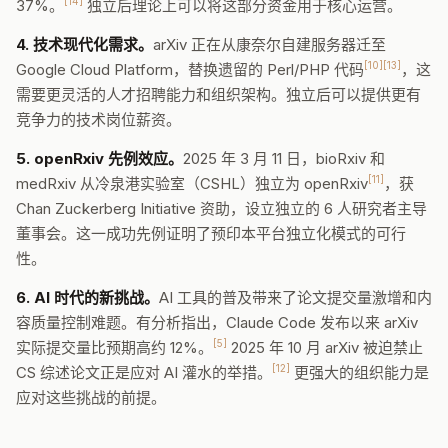
[14]
37%。
独立后理论上可以将这部分资金用于核心运营。
4. 技术现代化需求。
arXiv 正在从康奈尔自建服务器迁至
[10][13]
Google Cloud Platform，替换遗留的 Perl/PHP 代码
，这
需要更灵活的人才招聘能力和组织架构。独立后可以提供更有
竞争力的技术岗位薪资。
5. openRxiv 先例效应。
2025 年 3 月 11 日，bioRxiv 和
[11]
medRxiv 从冷泉港实验室（CSHL）独立为 openRxiv
，获
Chan Zuckerberg Initiative 资助，设立独立的 6 人研究者主导
董事会。这一成功先例证明了预印本平台独立化模式的可行
性。
6. AI 时代的新挑战。
AI 工具的普及带来了论文提交量激增和内
容质量控制难题。有分析指出，Claude Code 发布以来 arXiv
[5]
实际提交量比预期高约 12%。
2025 年 10 月 arXiv 被迫禁止
[12]
CS 综述论文正是应对 AI 灌水的举措。
更强大的组织能力是
应对这些挑战的前提。