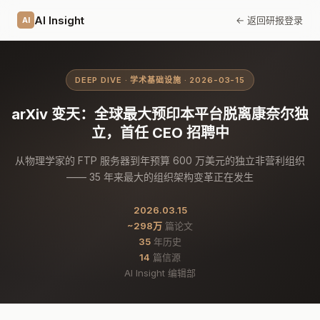
AI Insight
← 返回研报
登录
AI
DEEP DIVE · 学术基础设施 · 2026-03-15
arXiv 变天：全球最大预印本平台脱离康奈尔独
立，首任 CEO 招聘中
从物理学家的 FTP 服务器到年预算 600 万美元的独立非营利组织
—— 35 年来最大的组织架构变革正在发生
2026.03.15
~298万
篇论文
35
年历史
14
篇信源
AI Insight 编辑部