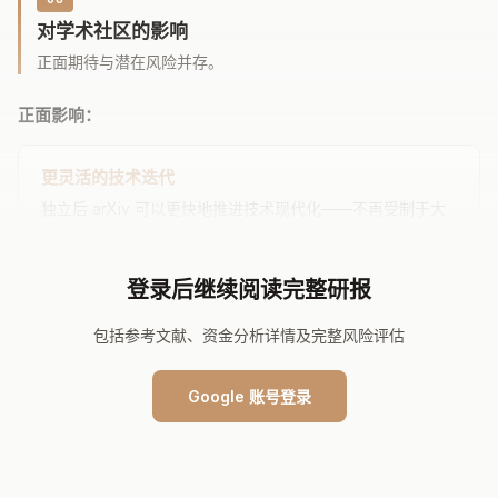
对学术社区的影响
正面期待与潜在风险并存。
正面影响：
更灵活的技术迭代
独立后 arXiv 可以更快地推进技术现代化——不再受制于大
学 IT 采购流程和人事制度。云迁移、HTML 论文项目、AI 辅
助审稿等技术升级有望加速。
登录后继续阅读完整研报
包括参考文献、资金分析详情及完整风险评估
更广泛的资金来源
独立非营利可以直接向企业（如 Google、Microsoft、
Amazon）募资，也可以申请更多政府项目。不再局限于通
Google 账号登录
过康奈尔渠道。