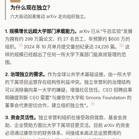
为什么现在独立？
六大驱动因素推动 arXiv 走向组织独立。
1. 规模增长远超大学部门承载能力。
arXiv 已从"午后实验"发展
为拥有约 298 万篇论文、约 27 名员工、年预算约 $600 万的
[1]
[5]
组织。
2024 年 10 月单月提交量创纪录达 24,226 篇。
这
样的规模已经超出了任何一所大学下属部门能高效管理的范
围。
2. 治理独立的需求。
作为全球公共学术基础设施，由一所大学
的下属项目运营存在结构性利益冲突。独立非营利的治理结构
可以消除偏向某一大学的嫌疑，增强社区信任。CEO 招聘启事
明确提到新 CEO 需要"与康奈尔大学和 Simons Foundation 的
[1]
董事会代表密切合作，建立组织独立性"。
3. 资金灵活性。
独立非营利组织在接受政府拨款、基金会资
助、企业赞助方面比大学下属项目更灵活。目前 arXiv 的资金
必须通过康奈尔的财务体系，间接成本高达总运营费用的