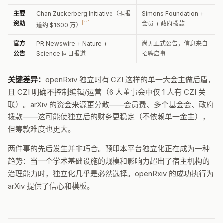
主要
Chan Zuckerberg Initiative（据报
Simons Foundation +
资助
[11]
会员 + 政府拨款
道约 $1600 万）
官方
PR Newswire + Nature +
尚无正式公告，信息来自
公告
Science 同日报道
招聘启事
关键差异：
openRxiv 独立时有 CZI 这样的单一大金主做后盾，
且 CZI 明确不控制编辑/运营（6 人董事会中仅 1 人有 CZI 关
联）。arXiv 的资金来源更分散——会员费、多个基金会、政府
拨款——这可能使独立后的财务更稳定（不依赖单一金主），
但筹款难度也更大。
两件事的先后发生并非巧合。预印本平台独立化正在成为一种
趋势：当一个学术基础设施的规模和影响力超出了宿主机构的
治理能力时，独立化几乎是必然选择。openRxiv 的成功执行为
arXiv 提供了信心和模板。