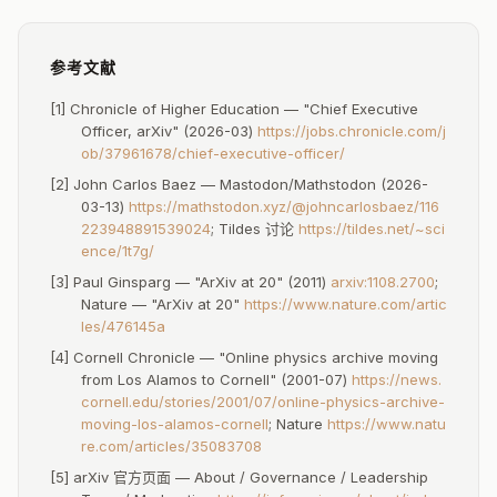
更中立的治理
消除了"某一所大学的项目"的定位偏见，在学科扩展、政策
制定等方面可以更加中立地代表全球学术社区。
参考文献
[1] Chronicle of Higher Education — "Chief Executive
Officer, arXiv" (2026-03)
https://jobs.chronicle.com/j
潜在风险：
ob/37961678/chief-executive-officer/
[2] John Carlos Baez — Mastodon/Mathstodon (2026-
使命漂移风险
03-13)
https://mathstodon.xyz/@johncarlosbaez/116
223948891539024
; Tildes 讨论
https://tildes.net/~sci
独立非营利组织需要持续筹款。如果过度追求增长或迎合资
ence/1t7g/
助方需求，可能偏离"免费、开放、无门槛"的核心使命。
[3] Paul Ginsparg — "ArXiv at 20" (2011)
arxiv:1108.2700
;
[5]
SSRN 被 Elsevier 收购的前车之鉴始终悬在社区头顶。
Nature — "ArXiv at 20"
https://www.nature.com/artic
les/476145a
[4] Cornell Chronicle — "Online physics archive moving
管理层开支膨胀
from Los Alamos to Cornell" (2001-07)
https://news.
$300K CEO 薪资 + NYC 办公室 + Spencer Stuart 猎头费
cornell.edu/stories/2001/07/online-physics-archive-
moving-los-alamos-cornell
; Nature
https://www.natu
用，这些都是独立化的成本。社区担心管理层支出挤占技术
re.com/articles/35083708
投入——特别是核心审稿工作仍完全依赖无偿志愿者。
[5] arXiv 官方页面 — About / Governance / Leadership