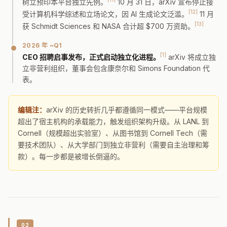
树立预印本平台独立先例。
10 月 31 日，arXiv 宣布停止接
[12]
受计算机科学综述和立场论文，因 AI 生成论文泛滥。
11 月
[13]
获 Schmidt Sciences 和 NASA 合计超 $700 万资助。
2026 年 ~Q1
[1]
CEO 招聘启事发布，正式启动独立化进程。
arXiv 将成立独
立非营利组织，董事会包含康奈尔和 Simons Foundation 代
表。
编辑注：
arXiv 的历史转折几乎都遵循同一模式——平台规模
超出了宿主机构的承载能力，触发组织架构升级。从 LANL 到
Cornell（规模超出实验室）、从图书馆到 Cornell Tech（需
要技术团队）、从大学部门到独立非营利（需要自主治理和筹
款）。每一步都是被增长倒逼的。
02