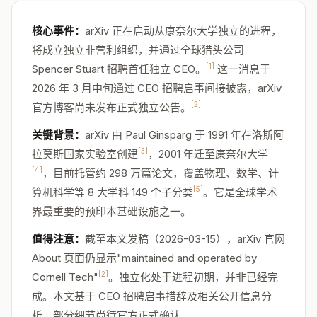
核心事件：
arXiv 正在启动从康奈尔大学独立的进程，
将成立独立非营利组织，并通过全球猎头公司
[1]
Spencer Stuart 招聘首任独立 CEO。
这一消息于
2026 年 3 月中旬通过 CEO 招聘启事间接披露，arXiv
[2]
官方博客尚未发布正式独立公告。
关键背景：
arXiv 由 Paul Ginsparg 于 1991 年在洛斯阿
[3]
拉莫斯国家实验室创建
，2001 年迁至康奈尔大学
[4]
，目前托管约 298 万篇论文，覆盖物理、数学、计
[5]
算机科学等 8 大学科 149 个子分类
。它是全球学术
界最重要的预印本基础设施之一。
值得注意：
截至本文发稿（2026-03-15），arXiv 官网
About 页面仍显示"maintained and operated by
[2]
Cornell Tech"
。独立化处于进程初期，并非已经完
成。本文基于 CEO 招聘启事措辞及相关公开信息分
析，部分细节尚待官方正式确认。