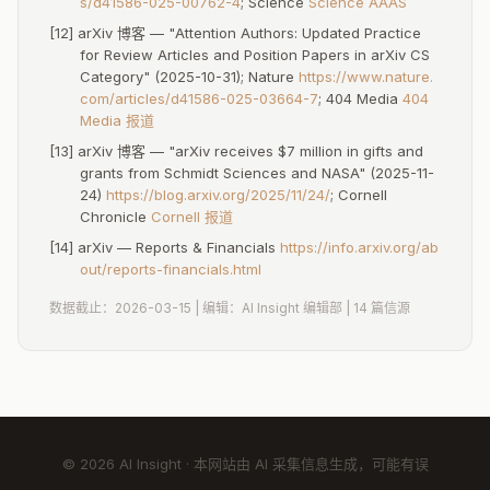
s/d41586-025-00762-4
; Science
Science AAAS
arXiv 独立化的关键不确定性和值得关注的后续进展。
[12] arXiv 博客 — "Attention Authors: Updated Practice
for Review Articles and Position Papers in arXiv CS
三大关键不确定性：
Category" (2025-10-31); Nature
https://www.nature.
com/articles/d41586-025-03664-7
; 404 Media
404
1. CEO 人选。
首任 CEO 的背景将决定 arXiv 独立后的优先级
Media 报道
——来自学术界的候选人可能更重视学科服务和志愿者关系，
[13] arXiv 博客 — "arXiv receives $7 million in gifts and
来自科技/非营利管理界的候选人可能更强调技术升级和筹款。
grants from Schmidt Sciences and NASA" (2025-11-
Spencer Stuart 的物色过程据推测需要数月。
24)
https://blog.arxiv.org/2025/11/24/
; Cornell
Chronicle
Cornell 报道
2. 康奈尔的过渡支持。
37% 间接成本补贴是否会以过渡协议形
[14] arXiv — Reports & Financials
https://info.arxiv.org/ab
式延续？过渡期有多长？arXiv 是否需要寻找新的"锚定资助
out/reports-financials.html
方"来替代康奈尔的角色？这些问题的答案将直接影响独立后的
数据截止：2026-03-15 | 编辑：AI Insight 编辑部 | 14 篇信源
财务健康度。
3. 独立时间表。
CEO 招聘启事使用了"is establishing itself"的
[1]
措辞——进行时态。
从 CEO 招聘到入职、从法律实体注册到
财务迁移，完整独立进程可能耗时 1-2 年。中间任何环节受阻
都可能拖延整个进程。
© 2026 AI Insight · 本网站由 AI 采集信息生成，可能有误
值得关注的后续进展：