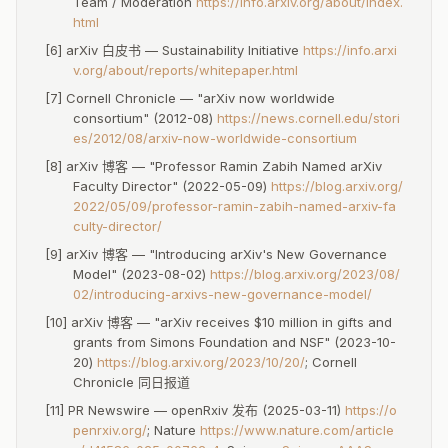
Team / Moderation
https://info.arxiv.org/about/index.
html
志愿者体系的脆弱性
[6] arXiv 白皮书 — Sustainability Initiative
https://info.arxi
[5]
170+ 志愿审稿人是 arXiv 的核心运营力量。
独立化过程
v.org/about/reports/whitepaper.html
中的不确定性是否会影响志愿者的参与意愿？如果 CEO 薪资
[7] Cornell Chronicle — "arXiv now worldwide
引发的不满情绪传导至志愿者群体，后果可能很严重。
consortium" (2012-08)
https://news.cornell.edu/stori
es/2012/08/arxiv-now-worldwide-consortium
[8] arXiv 博客 — "Professor Ramin Zabih Named arXiv
过渡期的运营连续性
Faculty Director" (2022-05-09)
https://blog.arxiv.org/
从大学项目到独立法人的转变涉及法律实体注册、财务体系
2022/05/09/professor-ramin-zabih-named-arxiv-fa
culty-director/
迁移、人事关系重建、合同重签等大量工作。过渡期内，日
常运营的稳定性需要重点保障。
[9] arXiv 博客 — "Introducing arXiv's New Governance
Model" (2023-08-02)
https://blog.arxiv.org/2023/08/
02/introducing-arxivs-new-governance-model/
[10] arXiv 博客 — "arXiv receives $10 million in gifts and
grants from Simons Foundation and NSF" (2023-10-
20)
https://blog.arxiv.org/2023/10/20/
; Cornell
Chronicle 同日报道
09
[11] PR Newswire — openRxiv 发布 (2025-03-11)
https://o
风险与展望
penrxiv.org/
; Nature
https://www.nature.com/article