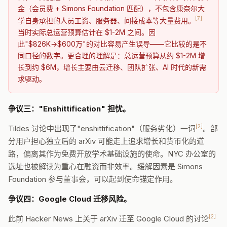
金（会员费 + Simons Foundation 匹配），不包含康奈尔大
[7]
学自身承担的人员工资、服务器、间接成本等大量费用。
当时实际总运营预算估计在 $1-2M 之间。因
此"$826K→$600万"的对比容易产生误导——它比较的是不
同口径的数字。更合理的理解是：总运营预算从约 $1-2M 增
长到约 $6M，增长主要由云迁移、团队扩张、AI 时代的新需
求驱动。
争议三："Enshittification" 担忧。
[2]
Tildes 讨论中出现了"enshittification"（服务劣化）一词
。部
分用户担心独立后的 arXiv 可能走上追求增长和货币化的道
路，偏离其作为免费开放学术基础设施的使命。NYC 办公室的
选址也被解读为重心在融资而非效率。缓解因素是 Simons
Foundation 参与董事会，可以起到使命锚定作用。
争议四：Google Cloud 迁移风险。
[2]
此前 Hacker News 上关于 arXiv 迁至 Google Cloud 的讨论