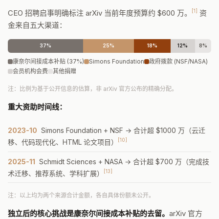
[1]
CEO 招聘启事明确标注 arXiv 当前年度预算约 $600 万。
资
金来自五大渠道：
37%
25%
18%
12%
8%
康奈尔间接成本补贴 (37%)
Simons Foundation
政府拨款 (NSF/NASA)
会员机构会费
其他捐赠
注：比例为基于公开信息的估算，非 arXiv 官方公布的精确分配。
重大资助时间线：
2023-10
Simons Foundation + NSF → 合计超 $1000 万（云迁
[10]
移、代码现代化、HTML 论文项目）
2025-11
Schmidt Sciences + NASA → 合计超 $700 万（完成技
[13]
术迁移、推荐系统、学科扩展）
注：以上均为两个来源合计金额，各自具体份额未公开。
独立后的核心挑战是康奈尔间接成本补贴的去留。
arXiv 官方