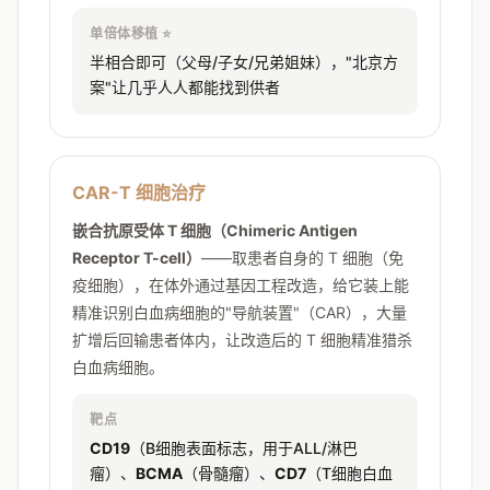
单倍体移植 ⭐
半相合即可（父母/子女/兄弟姐妹），"北京方
案"让几乎人人都能找到供者
CAR-T 细胞治疗
嵌合抗原受体 T 细胞（Chimeric Antigen
Receptor T-cell）
——取患者自身的 T 细胞（免
疫细胞），在体外通过基因工程改造，给它装上能
精准识别白血病细胞的"导航装置"（CAR），大量
扩增后回输患者体内，让改造后的 T 细胞精准猎杀
白血病细胞。
靶点
CD19
（B细胞表面标志，用于ALL/淋巴
瘤）、
BCMA
（骨髓瘤）、
CD7
（T细胞白血