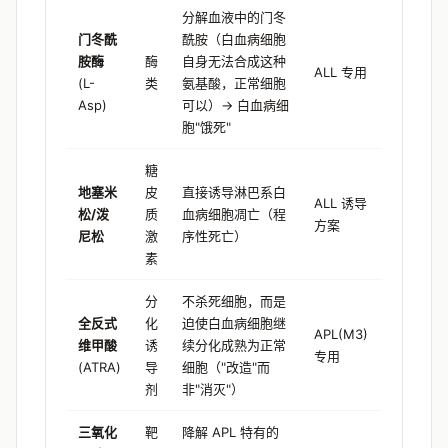
分解血液中的门冬
门冬酰
酰胺（白血病细胞
胺酶
酶
自身无法合成这种
ALL 专用
(L-
类
氨基酸，正常细胞
Asp)
可以）→ 白血病细
胞"饿死"
糖
地塞米
皮
直接诱导淋巴系白
ALL 诱导
松/泼
质
血病细胞凋亡（程
方案
尼松
激
序性死亡）
素
分
不杀死细胞，而是
全反式
化
迫使白血病细胞继
APL(M3)
维甲酸
诱
续分化成熟为正常
专用
(ATRA)
导
细胞（"改造"而
剂
非"消灭"）
三氧化
靶
降解 APL 特有的