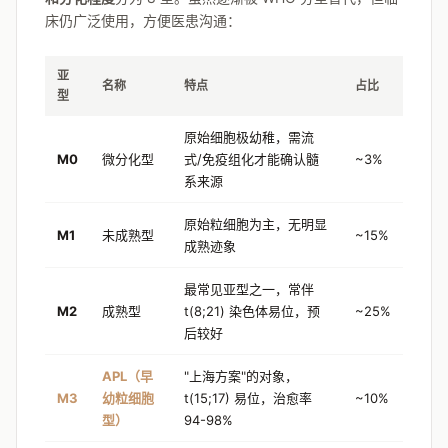
床仍广泛使用，方便医患沟通：
亚
名称
特点
占比
型
原始细胞极幼稚，需流
M0
微分化型
式/免疫组化才能确认髓
~3%
系来源
原始粒细胞为主，无明显
M1
未成熟型
~15%
成熟迹象
最常见亚型之一，常伴
M2
成熟型
t(8;21) 染色体易位，预
~25%
后较好
APL（早
"上海方案"的对象，
M3
幼粒细胞
t(15;17) 易位，治愈率
~10%
型）
94-98%