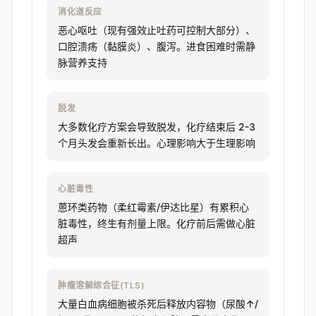
消化道反应
恶心呕吐（现有强效止吐药可控制大部分）、
口腔溃疡（黏膜炎）、腹泻。进食困难时需静
脉营养支持
脱发
大多数化疗方案会导致脱发，化疗结束后 2-3
个月头发会重新长出。心理影响大于生理影响
心脏毒性
蒽环类药物（柔红霉素/伊达比星）有累积心
脏毒性，终生有剂量上限。化疗前后需做心脏
超声
肿瘤溶解综合征(TLS)
大量白血病细胞被杀死后释放内容物（尿酸↑/