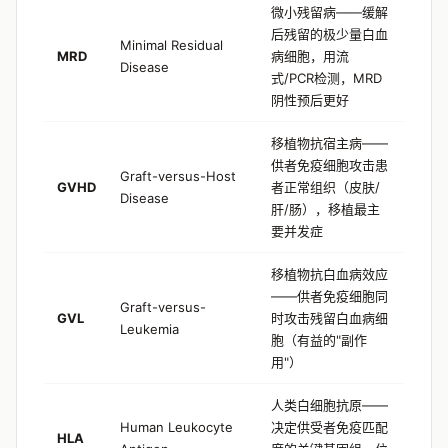
微小残留病——缓解
后残留的极少量白血
Minimal Residual
MRD
病细胞，用流
Disease
式/PCR检测，MRD
阴性预后更好
移植物抗宿主病——
供者免疫细胞攻击患
Graft-versus-Host
GVHD
者正常组织（皮肤/
Disease
肝/肠），移植最主
要并发症
移植物抗白血病效应
——供者免疫细胞同
Graft-versus-
GVL
时攻击残留白血病细
Leukemia
胞（有益的"副作
用"）
人类白细胞抗原——
Human Leukocyte
决定供受者免疫匹配
HLA