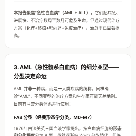
本报告聚焦"急性白血病"（AML + ALL）
，它们起病急、
进展快、不治疗数周至数月可危及生命，但通过现代治疗
方案（化疗+移植+靶向药+免疫治疗），治愈率已显著提
高。
3. AML（急性髓系白血病）的细分亚型——
分型决定命运
AML 并非一种病，而是一大类疾病的统称。同样确
诊"AML"，不同亚型的治疗方案和生存率可能天差地别。
目前有两套分类体系并行使用：
FAB 分型（经典形态学分类，M0-M7）
1976年由法美英三国血液学家提出，按白血病细胞的
形态
和分化程度
分为 8 型。虽然逐渐被 WHO 分型替代，但临