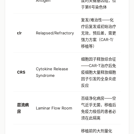
Antigen
度的关键基因组，位
于第6号染色体
复发/难治性——化
疗后复发或初始治疗
r/r
Relapsed/Refractory
无效，预后差，需更
强力方案（CAR-T/
移植等）
细胞因子释放综合征
——CAR-T治疗后免
Cytokine Release
CRS
疫细胞大量释放细胞
Syndrome
因子引发的全身炎症
反应
百级净化病房——空
层流病
气近乎无菌，移植后
Laminar Flow Room
房
免疫力极低的患者必
须在此隔离
移植前的大剂量化