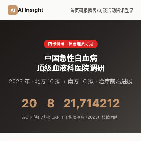
AI Insight
AI
首页
研报
播客/访谈
活动
资讯
登录
内部调研 · 仅管理员可见
中国急性白血病
顶级血液科医院调研
2026 年 · 北方 10 家 + 南方 10 家 · 治疗前沿进展
20
8
21,714
212
调研医院
已获批 CAR-T
年移植例数 (2023)
移植团队