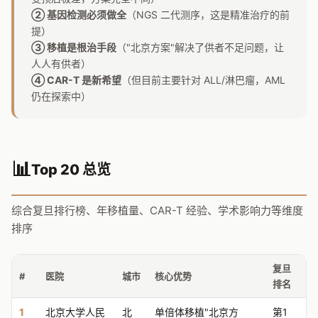
② 基因检测必须做全
（NGS 二代测序，这是精准治疗的前
提）
③ 移植是根治手段
（"北京方案"解决了供者不足问题，让
人人有供者）
④ CAR-T 是新希望
（但目前主要针对 ALL/淋巴瘤，AML
仍在探索中）
📊
Top 20 总览
综合复旦排行榜、年移植量、CAR-T 经验、学术影响力等维度
排序
复旦
#
医院
城市
核心优势
排名
1
北京大学人民
北
单倍体移植"北京方
第1