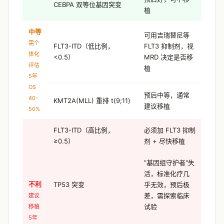
CEBPA 双等位基因突变
植
中等
可用吉瑞替尼等
需个
FLT3-ITD（低比例，
FLT3 抑制剂，视
体化
<0.5）
MRD 决定是否移
评估
植
5年
OS
预后中等，通常
40-
KMT2A(MLL) 重排 t(9;11)
建议移植
50%
FLT3-ITD（高比例，
必须加 FLT3 抑制
≥0.5）
剂 + 尽快移植
"基因组守护者"失
活，标准化疗几
不利
TP53 突变
乎无效，预后极
差，需探索临床
建议
试验
移植
5年