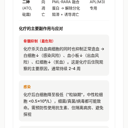
二砷
向
PML-RARA 融合
APL(M3)
(ATO,
凋
蛋白 → 解除分化
专用
砒霜)
亡
阻滞 + 诱导凋亡
化疗的主要副作用与应对
骨髓抑制（最危险）
化疗杀灭白血病细胞的同时也抑制正常造血 →
白细胞↓（感染风险）、血小板↓（出血风
险）、红细胞↓（贫血）。这是化疗后住院观
察的主要原因，通常持续 2-4 周
感染
化疗后白细胞降至极低（"粒缺期"，中性粒细
胞 <0.5×10⁹/L），细菌/真菌/病毒都可能致
命。需预防性使用抗生素、住隔离病房、避免
探视