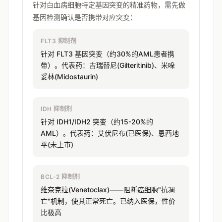
针对白血病细胞特定基因突变的精准药物，需先做
基因检测确认是否携带对应突变：
FLT3 抑制剂
针对 FLT3 基因突变（约30%的AML患者携
带）。代表药：吉瑞替尼(Gilteritinib)、米哚
妥林(Midostaurin)
IDH 抑制剂
针对 IDH1/IDH2 突变（约15-20%的
AML）。代表药：艾伏尼布(已医保)、恩西地
平(未上市)
BCL-2 抑制剂
维奈克拉(Venetoclax)——阻断癌细胞"抗凋
亡"机制，使其正常死亡。已纳入医保，性价
比极高