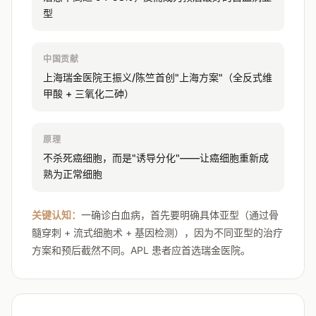
型
中国贡献
上海瑞金医院王振义/陈竺首创"上海方案"（全反式维
甲酸 + 三氧化二砷）
原理
不杀死癌细胞，而是"诱导分化"——让癌细胞重新成
熟为正常细胞
关键认知：
一确诊白血病，首先要明确具体亚型（通过骨
髓穿刺 + 流式细胞术 + 基因检测），因为不同亚型的治疗
方案和预后截然不同。APL 患者应首选瑞金医院。