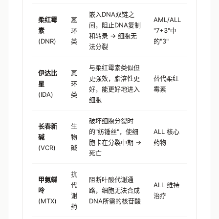
嵌入DNA双链之
柔红霉
蒽
AML/ALL
间，阻止DNA复制
素
环
"7+3"中
和转录 → 细胞无
(DNR)
类
的"3"
法分裂
与柔红霉素类似但
伊达比
蒽
更强效，脂溶性更
替代柔红
星
环
好，能更好地进入
霉素
(IDA)
类
细胞
破坏细胞分裂时
长春新
生
的"纺锤丝"，使细
ALL 核心
碱
物
胞卡在分裂中期 →
药物
(VCR)
碱
死亡
抗
甲氨蝶
阻断叶酸代谢通
代
ALL 维持
呤
路，细胞无法合成
谢
治疗
(MTX)
DNA所需的核苷酸
药