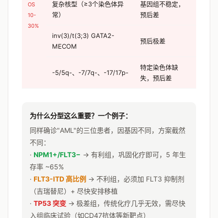
复杂核型（≥3个染色体异
基因组不稳定，
OS
常）
预后差
10-
30%
inv(3)/t(3;3) GATA2-
预后极差
MECOM
特定染色体缺
-5/5q-、-7/7q-、-17/17p-
失，预后差
为什么分型这么重要？一个例子：
同样确诊"AML"的三位患者，因基因不同，方案截然
不同：
·
NPM1+/FLT3−
→ 有利组，巩固化疗即可，5 年生
存率 ~65%
·
FLT3-ITD 高比例
→ 不利组，必须加 FLT3 抑制剂
（吉瑞替尼）+ 尽快安排移植
·
TP53 突变
→ 极差组，传统化疗几乎无效，需尽快
入组临床试验（如CD47抗体等新靶点）