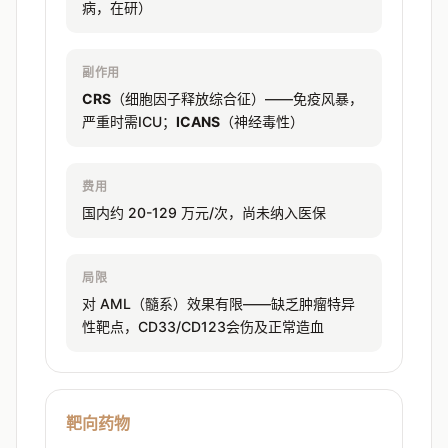
病，在研）
副作用
CRS
（细胞因子释放综合征）——免疫风暴，
严重时需ICU；
ICANS
（神经毒性）
费用
国内约 20-129 万元/次，尚未纳入医保
局限
对 AML（髓系）效果有限——缺乏肿瘤特异
性靶点，CD33/CD123会伤及正常造血
靶向药物