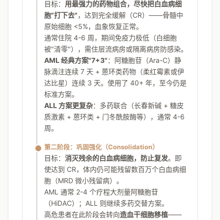
目标：
用最强力的药物组合，尽快把白血病细
胞"打下去"
，达到完全缓解（CR）——骨髓中
原始细胞 <5%，血象恢复正常。
通常住院 4-6 周，期间免疫力极低（白细胞
被"清零"），需住层流病房或隔离病房防感染。
AML 经典方案"7+3"
：阿糖胞苷（Ara-C）静
脉滴注连续 7 天 + 蒽环类药物（柔红霉素或伊
达比星）连续 3 天。使用了 40+ 年，至今仍是
标准方案。
ALL 方案更复杂
：多药联合（长春新碱 + 糖皮
质激素 + 蒽环类 + 门冬酰胺酶等），通常 4-6
周。
第二阶段：巩固强化（Consolidation）
目标：
消灭残余的白血病细胞，防止复发
。即
使达到 CR，体内仍可能残留数百万个白血病细
胞（MRD 微小残留病）。
AML 通常 2-4 个疗程大剂量阿糖胞苷
（HiDAC）；ALL 则继续多药交替方案。
高危患者在此阶段会转向
造血干细胞移植
——