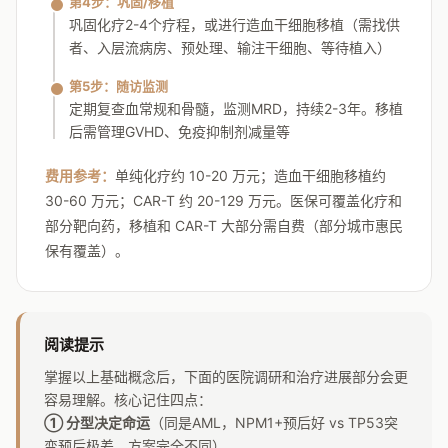
第4步：巩固/移植
巩固化疗2-4个疗程，或进行造血干细胞移植（需找供
者、入层流病房、预处理、输注干细胞、等待植入）
第5步：随访监测
定期复查血常规和骨髓，监测MRD，持续2-3年。移植
后需管理GVHD、免疫抑制剂减量等
费用参考：
单纯化疗约 10-20 万元；造血干细胞移植约
30-60 万元；CAR-T 约 20-129 万元。医保可覆盖化疗和
部分靶向药，移植和 CAR-T 大部分需自费（部分城市惠民
保有覆盖）。
阅读提示
掌握以上基础概念后，下面的医院调研和治疗进展部分会更
容易理解。核心记住四点：
① 分型决定命运
（同是AML，NPM1+预后好 vs TP53突
变预后极差，方案完全不同）