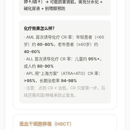
钾↑/磷↑）→ 可能损害肾脏。需充分水化 +
碱化尿液 + 别嘌醇预防
化疗效果怎么样？
· AML 首次诱导化疗 CR 率：年轻患者（<60
岁）约
60-80%
，老年患者（≥60岁）约
40-60%
· ALL 首次诱导化疗 CR 率：儿童约
95%+
，
成人约
80-90%
· APL 用"上海方案"（ATRA+ATO）CR 率：
>95%
，长期治愈率
94-98%
·
注意：达到 CR ≠ 治愈。CR 只是第一步，后
续还需巩固/移植来防止复发。
造血干细胞移植（HSCT）