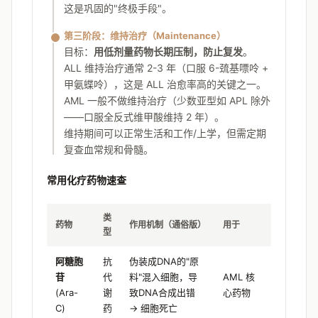
这是巩固的"终极手段"。
第三阶段：维持治疗（Maintenance）
目标：
用低剂量药物长期压制，防止复发
。
ALL 维持治疗通常 2-3 年（口服 6-巯基嘌呤 +
甲氨蝶呤），这是 ALL 治愈率高的关键之一。
AML 一般不做维持治疗（少数亚型如 APL 除外
——口服全反式维甲酸维持 2 年）。
维持期间可以正常生活和工作/上学，但需定期
复查血常规和骨髓。
常用化疗药物速查
类
药物
作用机制（通俗版）
用于
型
阿糖胞
抗
伪装成DNA的"原
苷
代
料"混入细胞，导
AML 核
(Ara-
谢
致DNA合成出错
心药物
C)
药
→ 细胞死亡