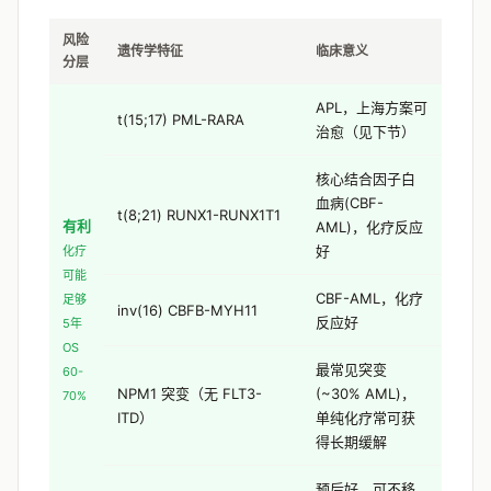
风险
遗传学特征
临床意义
分层
APL，上海方案可
t(15;17) PML-RARA
治愈（见下节）
核心结合因子白
血病(CBF-
t(8;21) RUNX1-RUNX1T1
有利
AML)，化疗反应
好
化疗
可能
CBF-AML，化疗
足够
inv(16) CBFB-MYH11
反应好
5年
OS
最常见突变
60-
NPM1 突变（无 FLT3-
(~30% AML)，
70%
ITD）
单纯化疗常可获
得长期缓解
预后好，可不移