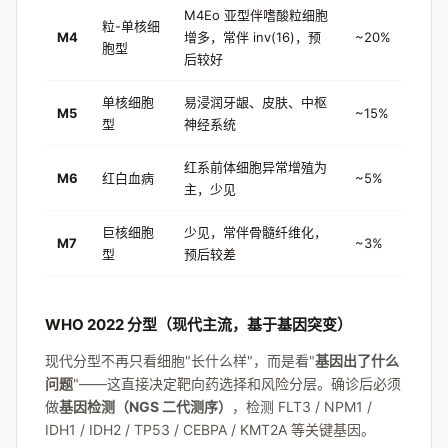
M4Eo 亚型伴嗜酸粒细胞
粒-单核细
M4
增多，常伴 inv(16)，预
~20%
胞型
后较好
单核细胞
易浸润牙龈、皮肤、中枢
M5
~15%
型
神经系统
红系前体细胞异常增殖为
M6
红白血病
~5%
主，少见
巨核细胞
少见，常伴骨髓纤维化，
M7
~3%
型
预后较差
WHO 2022 分型（现代主流，基于基因突变）
现代分型不再只看细胞"长什么样"，而是看"
基因出了什么
问题
"——这直接决定靶向药选择和风险分层。确诊后必须
做
基因检测（NGS 二代测序）
，检测 FLT3 / NPM1 /
IDH1 / IDH2 / TP53 / CEBPA / KMT2A 等关键基因。