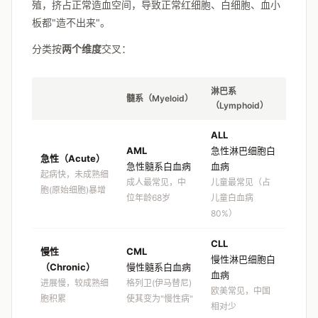
殖，挤占正常造血空间，导致正常红细胞、白细胞、血小
板都"造不出来"。
分类按
两个维度
交叉：
淋巴系
髓系（Myeloid）
（Lymphoid）
ALL
AML
急性淋巴细胞白
急性（Acute）
急性髓系白血病
血病
起病快，未成熟细
成人最常见，中
儿童最常见（占
胞(原始细胞)暴增
位年龄68岁
儿童白血病
80%）
CLL
慢性
CML
慢性淋巴细胞白
（Chronic）
慢性髓系白血病
血病
进展慢，较成熟细
格列卫(伊马替尼)
欧美常见，中国
胞积累
使其变为"慢性病"
相对少