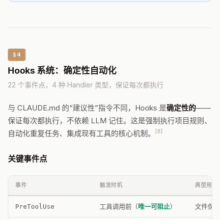
§4
Hooks 系统：确定性自动化
22 个事件点，4 种 Handler 类型，保证每次都执行
与 CLAUDE.md 的“建议性”指令不同，Hooks 是
确定性的
——
保证每次都执行，不依赖 LLM 记住。这是强制执行项目规则、
[8]
自动化重复任务、集成现有工具的核心机制。
关键事件点
事件
触发时机
典型用途
工具调用前（
唯一可阻止
）
文件保
PreToolUse