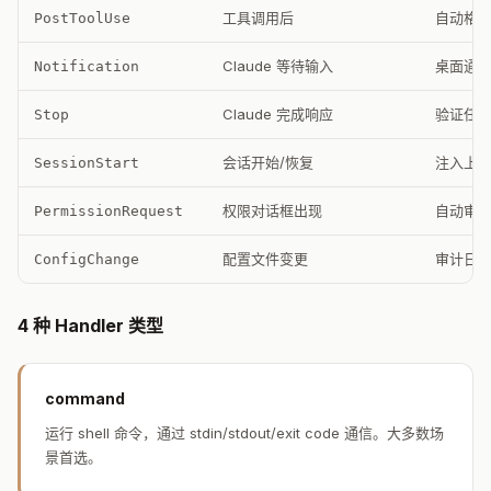
工具调用后
自动格式化
PostToolUse
Claude 等待输入
桌面通
Notification
Claude 完成响应
验证任
Stop
会话开始/恢复
注入上
SessionStart
权限对话框出现
自动审
PermissionRequest
配置文件变更
审计日
ConfigChange
4 种 Handler 类型
command
运行 shell 命令，通过 stdin/stdout/exit code 通信。大多数场
景首选。