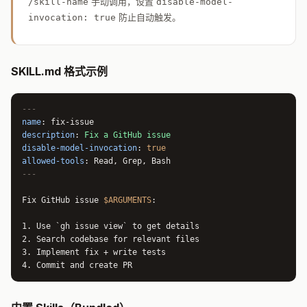
手动调用，设置
/skill-name
disable-model-
防止自动触发。
invocation: true
SKILL.md 格式示例
---
name
: fix-issue
description
:
Fix a GitHub issue
disable-model-invocation
:
true
allowed-tools
: Read, Grep, Bash
---
Fix GitHub issue
$ARGUMENTS
:
1. Use `gh issue view` to get details
2. Search codebase for relevant files
3. Implement fix + write tests
4. Commit and create PR