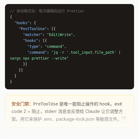
// 自动格式化：每次编辑后运行 Prettier
{
"hooks"
: {
"PostToolUse"
: [{
"matcher"
:
"Edit|Write"
,
"hooks"
: [{
"type"
:
"command"
,
"command"
:
"jq -r '.tool_input.file_path' |
xargs npx prettier --write"
}]
}]
}
}
安全门禁：
是唯一能阻止操作的 hook。exit
PreToolUse
code 2 = 阻止，stderr 消息会反馈给 Claude 让它调整方
[8]
案。用它来保护 .env、package-lock.json 等敏感文件。