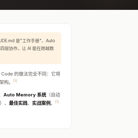
E.md 是"工作手册"、Auto
"。四层协作，让 AI 能在跨越数
e Code 的做法完全不同：它将
[1]
架构。
、
Auto Memory 系统
（自动
[1]
眠）、
最佳实践
、
实战案例
。