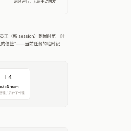
后台运行，无需手动触发
工（新 session）到岗时第一时
上的便签"——当前任务的临时记
L4
AutoDream
整理 / 后台子代理