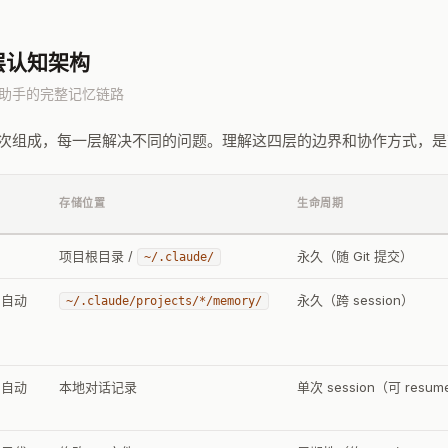
四层认知架构
程助手的完整记忆链路
四个层次组成，每一层解决不同的问题。理解这四层的边界和协作方式，是高效使
存储位置
生命周期
项目根目录 /
永久（随 Git 提交）
~/.claude/
e 自动
永久（跨 session）
~/.claude/projects/*/memory/
e 自动
本地对话记录
单次 session（可 resu