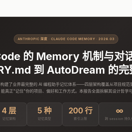
ANTHROPIC 深度 · CLAUDE CODE MEMORY · 2026.03
 Code 的 Memory 机制
RY.md 到 AutoDream 
Code 构建了业界最完整的 AI 编程助手记忆体系——四层架构覆盖从项目规
AI 能真正"记住"你的项目、偏好和工作方式。本报告全面拆解其设计哲学
4 层
5 种
200 行
∞
记忆架构
记忆类型
索引上限
跨 session 持