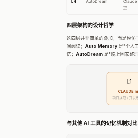
L4
AutoDream
Claud
理
四层架构的设计哲学
这四层并非简单的叠加，而是模仿
间阅读；
Auto Memory
是"个人
忆；
AutoDream
是"晚上回家整
L1
CLAUDE.m
项目规范 / 开发
与其他 AI 工具的记忆机制对比