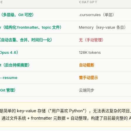
DE
CHATGPT
d（多层级、Git 可控）
.cursorrules（单层）
y（结构化 frontmatter、topic 文件）
Memory（key-value 条目）
am（自动去重、合并、时间归一化）
无（手动管理）
Opus 4.6）
128K tokens
act（后台持续摘要）
自动截断
 --resume
需手动提示
it 管理）
云端同步
ory 是简单的 key-value 存储（"用户喜欢 Python"），无法表达复杂的项
Code 通过文件系统 + frontmatter 元数据 + 自动整理，构建了目前最完整