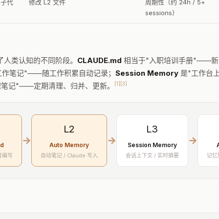
e 子代
修改 L2 文件
周期性（约 24h / 5+
sessions）
了人类认知的不同阶段。
CLAUDE.md
相当于"入职培训手册"——新员
工作笔记"——随工作积累自动记录；
Session Memory
是"工作台
[1]
[3]
理笔记"——定期清理、归并、更新。
L2
L3
→
→
→
d
Auto Memory
Session Memory
者编写
自动笔记 / Claude 写入
会话上下文 / 实时摘要
记忆