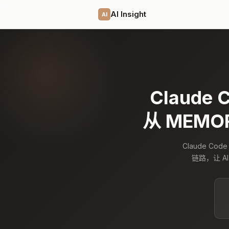
AI Insight
AI
Claude
从 MEMO
Claude 
链路，让 