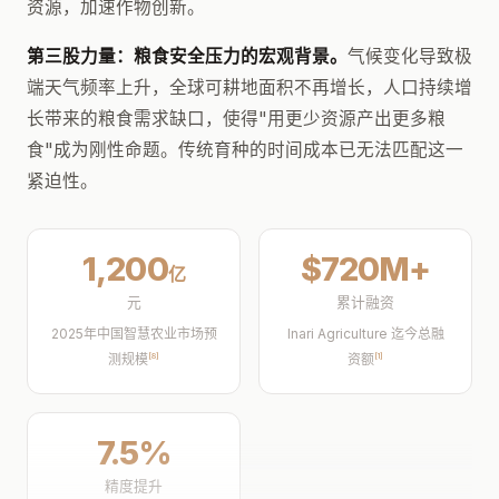
资源，加速作物创新。
第三股力量：粮食安全压力的宏观背景。
气候变化导致极
端天气频率上升，全球可耕地面积不再增长，人口持续增
长带来的粮食需求缺口，使得"用更少资源产出更多粮
食"成为刚性命题。传统育种的时间成本已无法匹配这一
紧迫性。
1,200
$720M+
亿
元
累计融资
2025年中国智慧农业市场预
Inari Agriculture 迄今总融
测规模
[8]
资额
[1]
7.5%
精度提升