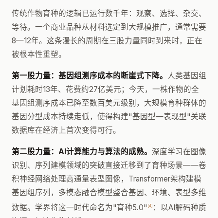
传统作物育种的逻辑已运行数千年：观察、选择、杂交、
等待。一个商业品种从材料选定到大规模推广，通常需要
8—12年。这条漫长的周期在三股力量同时到来时，正在
被根本性重塑。
第一股力量：基因组测序成本的断崖式下降。
人类基因组
计划耗时13年、花费约27亿美元；今天，一株作物的全
基因组测序成本已降至数百美元级别，大规模育种群体的
基因分型成本持续走低，使得构建"基因型—表现型"关联
数据库在经济上首次变得可行。
第二股力量：AI计算能力与算法的成熟。
深度学习在图像
识别、序列建模领域的突破直接迁移到了育种场景——卷
积神经网络处理高通量表型图像，Transformer架构建模
基因组序列，多模态融合模型整合基因、环境、表型多维
[4]
数据。学界将这一时代命名为"育种5.0"
：以AI解码种质