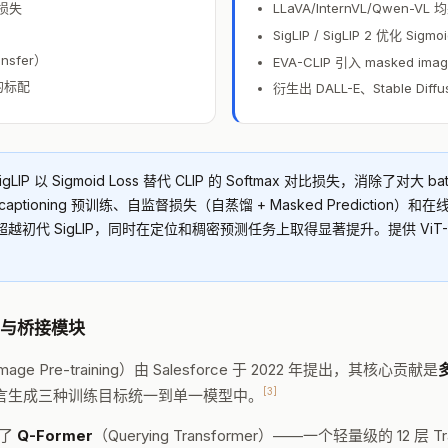
损失
LLaVA/InternVL/Qwen-V
SigLIP / SigLIP 2 优化 S
nsfer）
EVA-CLIP 引入 masked im
的标配
衍生出 DALL-E、Stable Di
igLIP 以 Sigmoid Loss 替代 CLIP 的 Softmax 对比损失，消除了对大 ba
ptioning 预训练、自监督损失（自蒸馏 + Masked Predictio
越初代 SigLIP，同时在定位和稠密预测任务上取得显著提升。提供 ViT-B
一目标与桥接模块
e-Image Pre-training）由 Salesforce 于 2022 年提出，其核心贡献是
[3]
言生成三种训练目标统一到单一模型中。
入了
Q-Former
（Querying Transformer）——一个轻量级的 12 层