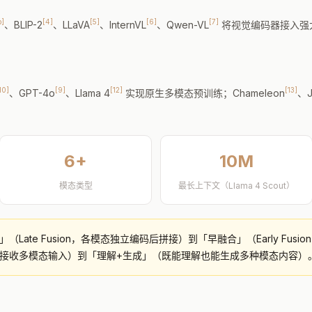
b]
[4]
[5]
[6]
[7]
、BLIP-2
、LLaVA
、InternVL
、Qwen-VL
将视觉编码器接入强大
10]
[9]
[12]
[13]
、GPT-4o
、Llama 4
实现原生多模态预训练；Chameleon
、J
6+
10M
模态类型
最长上下文（Llama 4 Scout）
（Late Fusion，各模态独立编码后拼接）到「早融合」（Early Fusio
接收多模态输入）到「理解+生成」（既能理解也能生成多种模态内容）