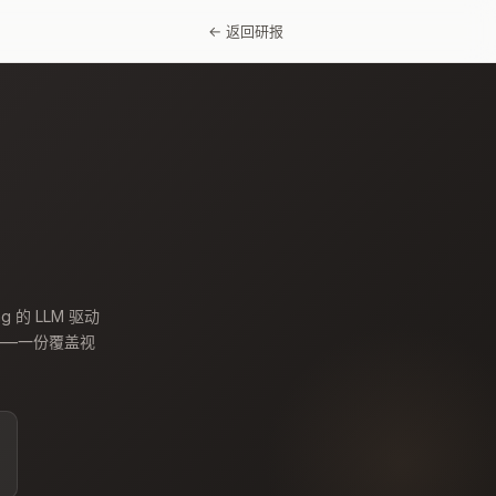
← 返回研报
ing 的 LLM 驱动
生成——一份覆盖视