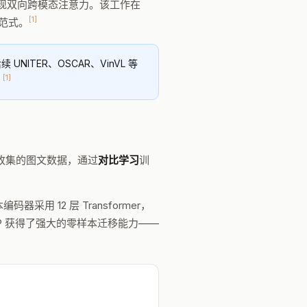
态，从而实现双向跨模态注意力。该工作在
[1]
范式。
UNITER、OSCAR、VinVL 等
[1]
。
对从互联网收集的图文数据，通过
对比学习
训
码器采用 12 层 Transformer，
P 获得了强大的零样本迁移能力——