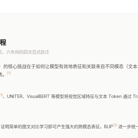
程
型，六年间的四次范式跃迁
Learning）的核心挑战在于如何让模型有效地表征和关联来自不同模态
[1]
迭。
[1]
、UNITER、VisualBERT 等模型将视觉区域特征与文本 Token 通过 T
[3]
GN 证明简单的图文对比学习即可产生强大的跨模态表征，BLIP
进一步统一