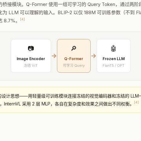
模块。Q-Former 使用一组可学习的 Query Token，通过
M 可以理解的输入。BLIP-2 以仅 188M 可训练参数（不到 Flami
[4]
达 8.7%。
📷
🔎
🤖
→
→
Image Encoder
Q-Former
Frozen LLM
冻结 ViT
可学习 Query
FlanT5 / OPT
er 的设计思想——用轻量级可训练模块连接冻结的视觉编码器和冻结的 L
[4]
ctor，InternVL 采用 2 层 MLP，各自在复杂度和效果之间做出不同权衡。