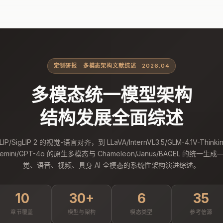
定制研报 · 多模态架构文献综述 · 2026.04
多模态统一模型架构
结构发展全面综述
LIP/SigLIP 2 的视觉-语言对齐，到 LLaVA/InternVL3.5/GLM-4.1V-Think
mini/GPT-4o 的原生多模态与 Chameleon/Janus/BAGEL 的统一
觉、语音、视频、具身 AI 全模态的系统性架构演进综述。
10
30+
6
35
章节覆盖
模型与架构
模态类型
参考信源