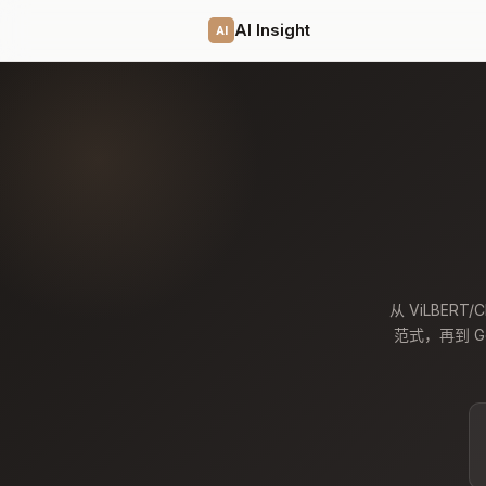
AI Insight
AI
从 ViLBERT/C
范式，再到 Ge