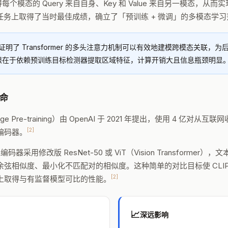
on 机制使得每个模态的 Query 来自自身、Key 和 Value 来自另一模
任务上取得了当时最佳成绩，确立了「预训练 + 微调」的多模态学习
T 证明了 Transformer 的多头注意力机制可以有效地建模跨模态关联，为后续 
限在于依赖预训练目标检测器提取区域特征，计算开销大且信息瓶颈明显
革命
e-Image Pre-training）由 OpenAI 于 2021 年提出，使用 4 亿
[2]
编码器。
用修改版 ResNet-50 或 ViT（Vision Transformer），文本编
弦相似度、最小化不匹配对的相似度。这种简单的对比目标使 CLI
[2]
上取得与有监督模型可比的性能。
📈
深远影响