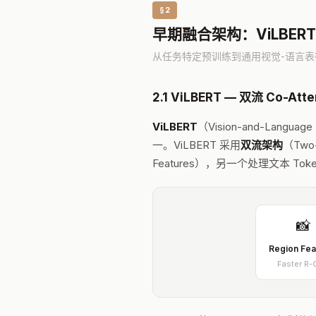
§2
早期融合架构：ViLBERT → 
从任务特定预训练到通用视觉-语言
2.1 ViLBERT — 双流 Co-Att
ViLBERT
（Vision-and-Lang
一。ViLBERT 采用
双流架构
（Two
Features），另一个处理文本 To
📸
Region Fea
Faster R