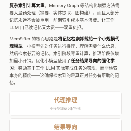
MemSifter 架构：小模型代理推理 + 结果驱动的强化学习优化
LLM 长期记忆面临一个根本性权衡：
简单存储检索不准，
复杂索引计算太重
。Memory Graph 等结构化增强方法需
要大量预处理（摘要、实体提取、图构建），而且大部分
记忆永远不会被重用，前期索引成本基本浪费。让工作
LLM 自己读记忆又太贵——双重负担。
MemSifter 的核心思路是
将记忆检索卸载给一个小规模代
理模型
。小模型先对任务进行推理，理解需要什么信息，
然后检索必要的记忆。索引阶段零重计算，推理阶段仅增
加最小开销。优化小模型使用了
任务结果导向的强化学
习
：奖励基于工作 LLM 实际完成任务的表现，而非检索
本身的精度——这确保检索到的是真正对任务有帮助的记
忆。
代理推理