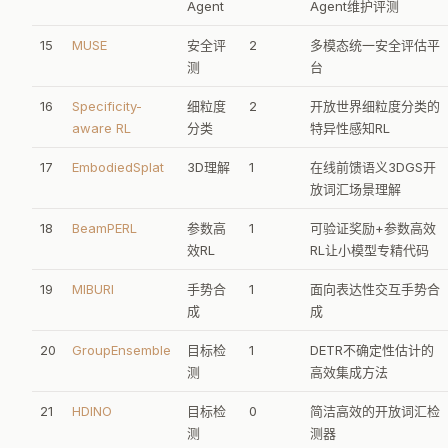
13
RIVER
视频评
4
视频LLM实时交互基准
操作扩展到了铰接物体领域。
测
HF:
huggingface.co/papers/2603.04338
| PaperScope:
papersc
14
SWE-CI
Coding
3
持续集成场景下的代码
ope.ai/hf/2603.04338
Agent
Agent维护评测
15
MUSE
安全评
2
多模态统一安全评估平
测
台
16
Specificity-
细粒度
2
开放世界细粒度分类的
aware RL
分类
特异性感知RL
07 / 10
17
EmbodiedSplat
3D理解
1
在线前馈语义3DGS开
Phi-4-reasoning-vision: 微软15B开源多模态推理模
型，数据质量仍是最大杠杆
放词汇场景理解
多模态推理 · Microsoft Research
13 upvotes
18
BeamPERL
参数高
1
可验证奖励+参数高效
效RL
RL让小模型专精代码
Phi-4-reasoning-vision-15B 的多场景能力示例
19
MIBURI
手势合
1
面向表达性交互手势合
微软发布 Phi-4-reasoning-vision-15B，一个紧凑的开源
成
成
多模态推理模型。定位清晰：
通用视觉-语言任务表现良
20
GroupEnsemble
目标检
1
DETR不确定性估计的