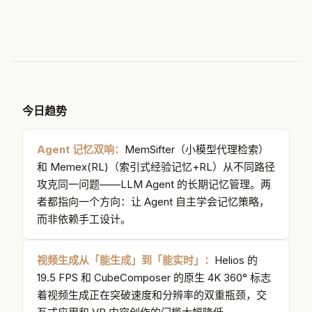
好，数学和科学推理以及UI理解能力出色
。报告详细分享
测
高效集成方法
了设计动机、数据选择、架构消融和训练洞见——是一份
面向社区的实践指南。
21
HDINO
目标检
0
简洁高效的开放词汇检
测
测器
三个核心发现：(1)
数据质量仍是最大杠杆
——系统性的过
滤、纠错和合成增强带来的提升最为显著，远超架构层面
的调整；(2)
高分辨率动态分辨率编码器带来一致提升
——
准确感知是高质量推理的前提；(3)
推理/非推理混合训练
+模式标记
让单一模型在简单任务上给出快速直接答案，
在复杂任务上启动链式推理。
今日趋势
15B
Agent 记忆双响：
MemSifter（小模型代理检索）
紧凑参数规模
和 Memex(RL)（索引式经验记忆+RL）从不同路径
攻克同一问题——LLM Agent 的长期记忆管理。两
开源
者都指向一个方向：让 Agent 自主学会记忆策略，
权重+代码完全开放
而非依赖手工设计。