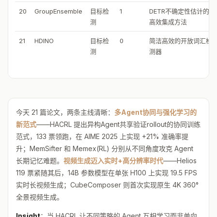
20
GroupEnsemble
目标检
1
DETR不确定性估计的
测
高效集成方法
21
HDINO
目标检
0
简洁高效的开放词汇检
测
测器
今天 21 篇论文，两条主线清晰：
多Agent协同与强化学习的
新范式
——HACRL 提出异构Agent共享验证rollout的协同训练
范式，133 票领跑，在 AIME 2025 上实现 +21% 准确率提
升；MemSifter 和 Memex(RL) 分别从不同角度攻克 Agent
长期记忆难题。
视频生成迈入实时+高分辨率时代
——Helios
119 票紧随其后，14B 参数模型在单张 H100 上实现 19.5 FPS
实时长视频生成；CubeComposer 则首次实现原生 4K 360°
全景视频生成。
Insight
：当 HACRL 让不同策略的 Agent 互相学习而非单向