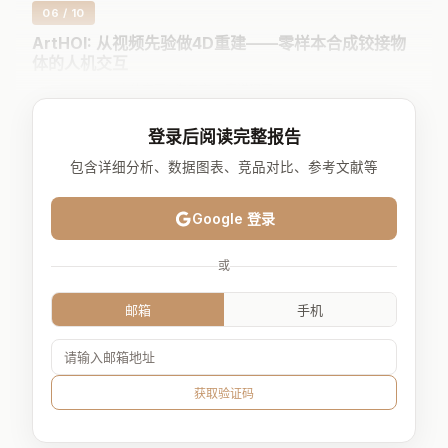
06 / 10
ArtHOI: 从视频先验做4D重建——零样本合成铰接物
体的人机交互
人体交互 · 港中文 + 南洋理工
19 upvotes
登录后阅读完整报告
ArtHOI：从单目视频先验重建人-铰接物体交互的4D场景
包含详细分析、数据图表、竞品对比、参考文献等
合成人与铰接物体（开冰箱、开柜门、开微波炉）的物理
可信交互，在
没有任何3D/4D监督
的条件下极具挑战。现
Google 登录
有零样本方法主要局限于刚性物体操作，无法建模铰接物
体的部件级运动学约束。ArtHOI 将这个问题重新定义为
从
或
单目视频先验进行4D重建
。
邮箱
手机
流程分两步：(1) 用视频扩散模型生成一段2D视频；(2) 将
生成的视频作为监督信号，通过逆渲染重建几何一致且物