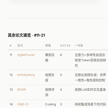
理合理的4D场景。关键技术包括：
基于光流的部件分割
获取验证码
（用光流作为几何线索区分动态/静态区域）和
解耦重建管
线
（先恢复物体铰接运动，再基于此合成人体动作，避免
联合优化的单目歧义问题）。
零样本
无需3D/4D监督
其余论文速览 · #11-21
铰接物体
冰箱/柜门/微波炉等
#
论文
领域
VOTES
一句话
11
AgilePruner
模型压
6
注意力+多样性自适应
4D重建
缩
视觉Token剪枝实验研
究
单目视频→几何一致场景
12
InfinityStory
视频生
5
无限长视频生成：世界
在多种铰接场景上，ArtHOI 在
接触精度、穿透减少和铰接
成
一致性+角色感知控制
保真度
上均显著优于此前方法，将零样本交互合成从刚性