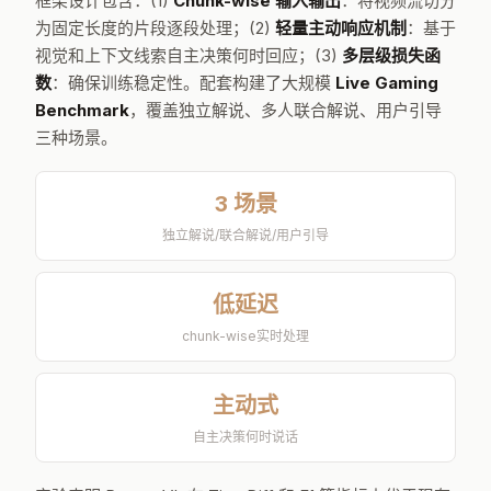
制内容质量和数量以满足实时约束——
说太多会干扰体
验，说太少又失去伴侣感
。Proact-VL 正面攻克这三个问
题，通过三大组件实现人类级的环境感知和交互。
框架设计包含：(1)
Chunk-wise 输入输出
：将视频流切分
为固定长度的片段逐段处理；(2)
轻量主动响应机制
：基于
视觉和上下文线索自主决策何时回应；(3)
多层级损失函
数
：确保训练稳定性。配套构建了大规模
Live Gaming
Benchmark
，覆盖独立解说、多人联合解说、用户引导
三种场景。
3 场景
独立解说/联合解说/用户引导
低延迟
chunk-wise实时处理