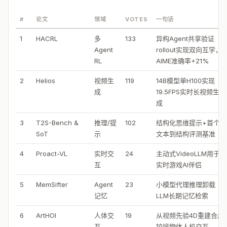
#
论文
领域
VOTES
一句话
1
HACRL
多
133
异构Agent共享验证
Agent
rollout实现双向互学，
RL
AIME准确率+21%
2
Helios
视频生
119
14B模型单H100实现
成
19.5FPS实时长视频生
成
3
T2S-Bench &
推理/提
102
结构化思维提示+首个
SoT
示
文本到结构评测基准
4
Proact-VL
实时交
24
主动式VideoLLM用于
互
实时游戏AI伴侣
5
MemSifter
Agent
23
小模型代理推理卸载
记忆
LLM长期记忆检索
6
ArtHOI
人体交
19
从视频先验4D重建合成
互
铰接物体人机交互