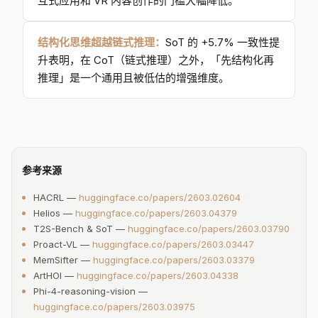
数据为王
视频生成从「能生成」到「能实时」：
Helios 的
19.5 FPS 和 CubeComposer 的原生 4K 360° 标志
过滤+纠错+合成是最大增益来源
着视频生成正在突破速度和分辨率的双重瓶颈，交
互式应用和 VR 内容创作的门槛大幅降低。
在计算效率-精度 Pareto 前沿上，Phi-4-reasoning-vision
以
十分之一甚至更少的推理计算和 token 消耗
达到了与远
更大模型相竞争的精度，特别是在数学和科学推理上。
结构化思维超越链式推理：
SoT 的 +5.7% 一致性提
升表明，在 CoT（链式推理）之外，「先结构化再
HF:
huggingface.co/papers/2603.03975
| PaperScope:
papersc
推理」是一个通用且被低估的增强维度。
ope.ai/hf/2603.03975
参考来源
08 / 10
HACRL —
huggingface.co/papers/2603.02604
Memex(RL): 索引式经验记忆——Agent学会何时
Helios —
huggingface.co/papers/2603.04379
存、何时取、如何索引
T2S-Bench & SoT —
huggingface.co/papers/2603.03790
Proact-VL —
Agent记忆 · Accenture
huggingface.co/papers/2603.03447
11 upvotes