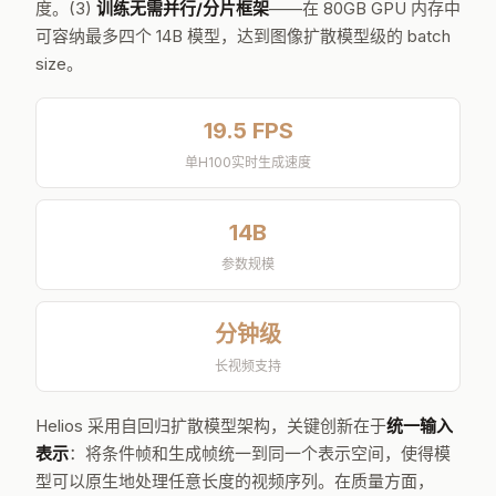
度。(3)
训练无需并行/分片框架
——在 80GB GPU 内存中
可容纳最多四个 14B 模型，达到图像扩散模型级的 batch
size。
19.5 FPS
单H100实时生成速度
14B
参数规模
分钟级
长视频支持
Helios 采用自回归扩散模型架构，关键创新在于
统一输入
表示
：将条件帧和生成帧统一到同一个表示空间，使得模
型可以原生地处理任意长度的视频序列。在质量方面，