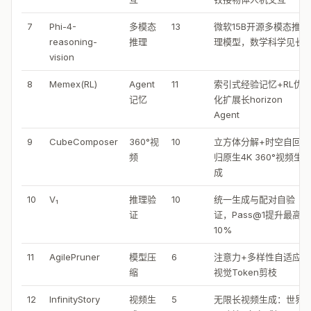
7
Phi-4-
多模态
13
微软15B开源多模态推
reasoning-
推理
理模型，数学科学见长
vision
8
Memex(RL)
Agent
11
索引式经验记忆+RL优
记忆
化扩展长horizon
Agent
9
CubeComposer
360°视
10
立方体分解+时空自回
频
归原生4K 360°视频生
成
10
V₁
推理验
10
统一生成与配对自验
证
证，Pass@1提升最高
10%
11
AgilePruner
模型压
6
注意力+多样性自适应
缩
视觉Token剪枝
12
InfinityStory
视频生
5
无限长视频生成：世界