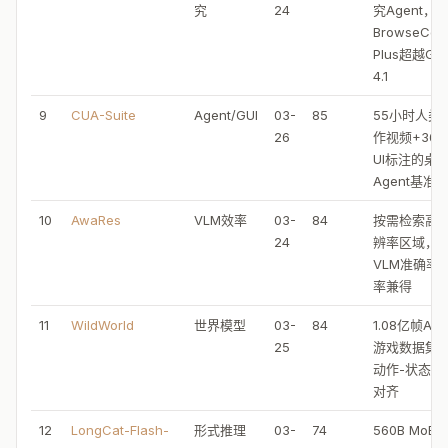
究
24
究Agent，
BrowseCom
Plus超越GP
4.1
9
CUA-Suite
Agent/GUI
03-
85
55小时人类
26
作视频+360
UI标注的桌
Agent基准
10
AwaRes
VLM效率
03-
84
按需检索高
24
辨率区域，
VLM准确率-
率兼得
11
WildWorld
世界模型
03-
84
1.08亿帧AR
25
游戏数据集
动作-状态显
对齐
12
LongCat-Flash-
形式推理
03-
74
560B MoE