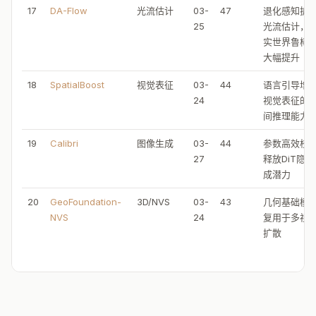
17
DA-Flow
光流估计
03-
47
退化感知扩
25
光流估计，
实世界鲁棒
大幅提升
18
SpatialBoost
视觉表征
03-
44
语言引导增
24
视觉表征的
间推理能力
19
Calibri
图像生成
03-
44
参数高效校
27
释放DiT隐
成潜力
20
GeoFoundation-
3D/NVS
03-
43
几何基础模
NVS
24
复用于多视
扩散