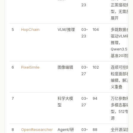
23
正蒸馏视频
型，无需反
展开
5
HopChain
VLM/推理
03-
104
多跳数据合
23
驱动VLM视
推理，
Qwen3.5 2
基准20项提
6
PixelSmile
图像编辑
03-
102
连续可控的
27
粒度面部表
编辑，解决
义重叠
7
科学大模
03-
94
万亿参数科
型
27
多模态基础
型，512专
源
8
OpenResearcher
Agent/研
03-
88
全开源深度