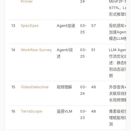
Prover
24
MiniF2F-Tes
97.1%，Lea
形式推理SO
13
SpecEyes
Agent加速
03-
57
投机感知+规
25
加速Agenti
模态LLM推
14
Workflow Survey
Agent/综
03-
51
LLM Agent
述
25
作流优化综
述：静态模
到动态运行
图
15
VideoDetective
视频理解
03-
49
外部查询+内
24
关联双线索
长视频理解
16
TerraScope
遥感VLM
03-
48
像素级视觉
23
理赋能地球
测