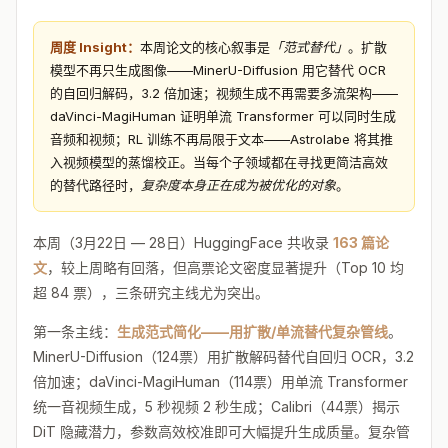
周度 Insight：
本周论文的核心叙事是
「范式替代」
。扩散
模型不再只生成图像——MinerU-Diffusion 用它替代 OCR
的自回归解码，3.2 倍加速；视频生成不再需要多流架构——
daVinci-MagiHuman 证明单流 Transformer 可以同时生成
音频和视频；RL 训练不再局限于文本——Astrolabe 将其推
入视频模型的蒸馏校正。当每个子领域都在寻找更简洁高效
的替代路径时，
复杂度本身正在成为被优化的对象
。
本周（3月22日 — 28日）HuggingFace 共收录
163 篇论
文
，较上周略有回落，但高票论文密度显著提升（Top 10 均
超 84 票），三条研究主线尤为突出。
第一条主线：
生成范式简化——用扩散/单流替代复杂管线
。
MinerU-Diffusion（124票）用扩散解码替代自回归 OCR，3.2
倍加速；daVinci-MagiHuman（114票）用单流 Transformer
统一音视频生成，5 秒视频 2 秒生成；Calibri（44票）揭示
DiT 隐藏潜力，参数高效校准即可大幅提升生成质量。复杂管