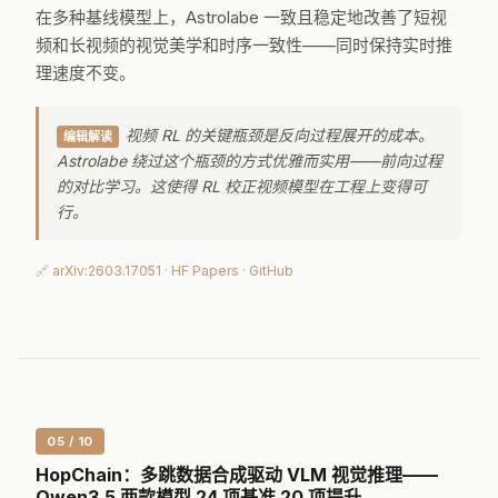
在多种基线模型上，Astrolabe 一致且稳定地改善了短视
频和长视频的视觉美学和时序一致性——同时保持实时推
理速度不变。
视频 RL 的关键瓶颈是反向过程展开的成本。
编辑解读
Astrolabe 绕过这个瓶颈的方式优雅而实用——前向过程
的对比学习。这使得 RL 校正视频模型在工程上变得可
行。
🔗
arXiv:2603.17051
·
HF Papers
·
GitHub
05 / 10
HopChain：多跳数据合成驱动 VLM 视觉推理——
Qwen3.5 两款模型 24 项基准 20 项提升