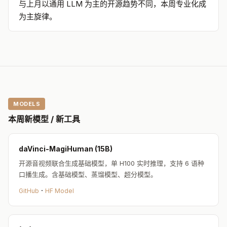
与上月以通用 LLM 为主的开源趋势不同，本周专业化成
DGM-Hyperagents（DGM-H）框架消除了对领域特定先验的
为主旋律。
依赖，理论上可以在任何可计算任务上实现自加速进展。实验
结果显示：
跨多个领域，DGM-H 持续提升性能，超越无自改进或无开放
探索的基线，也超越此前的自改进系统。更重要的是，
元级别
的改进会跨领域迁移、跨运行累积
——Agent 学会了持久化记
忆、性能追踪等通用能力。
MODELS
这是 AI 领域的"元编程"——当 Agent 不仅优化解
本周新模型 / 新工具
编辑解读
题策略，还优化"如何优化"本身，我们就进入了递归自改进的
领域。虽然目前效果仍在受控环境中验证，但这是通向 AGI
daVinci-MagiHuman (15B)
最直接的理论路径之一。来自 Meta FAIR 的这篇论文值得长
开源音视频联合生成基础模型，单 H100 实时推理，支持 6 语种
期关注。
口播生成。含基础模型、蒸馏模型、超分模型。
·
🔗
arXiv:2603.19461
·
HF Papers
·
GitHub
GitHub
HF Model