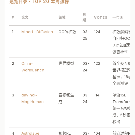
速览目录 · TOP 20 本周热榜
日
#
论文
领域
VOTES
一句话
期
1
MinerU-Diffusion
OCR/扩散
03-
124
扩散解码替
25
自回归OCR
3.2倍加速+
强鲁棒性
2
Omni-
世界模型
03-
122
首个交互驱
WorldBench
24
世界模型评
基准，18模
全面测评
3
daVinci-
音视频生
03-
114
单流15B
MagiHuman
成
24
Transforme
统一音视频
成，5秒视频
秒出
4
Astrolabe
视频RL
03-
104
前向过程RL