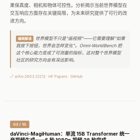
果保真度、相机和物体可控性。分析揭示当前世界模型在
交互响应方面存在关键局限，为未来研究提供了可行的改
进方向。
世界模型不只是"画视频"——它需要理解"如果
编辑解读
我按下按钮，世界会怎样变化"。Omni-WorldBench 把
这个核心能力变成了可测量的指标，这对整个世界模型
社区的研究方向会有深远影响。
🔗
arXiv:2603.22212
·
HF Papers
·
GitHub
03 / 10
daVinci-MagiHuman：单流 15B Transformer 统一