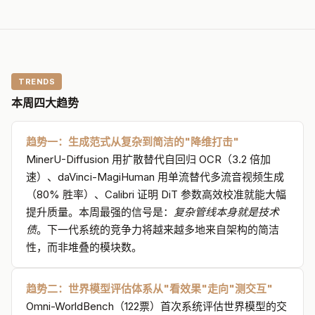
MiniF2F-Test（72 次推理）
46.7%
MathOlympiad-Bench
TRENDS
本周四大趋势
41.5%
PutnamBench
趋势一：生成范式从复杂到简洁的"降维打击"
MinerU-Diffusion 用扩散替代自回归 OCR（3.2 倍加
在仅 72 次推理尝试下 MiniF2F-Test 达到 97.1% 通过率，
速）、daVinci-MagiHuman 用单流替代多流音视频生成
MathOlympiad-Bench 46.7%、PutnamBench 41.5%。支持
（80% 胜率）、Calibri 证明 DiT 参数高效校准就能大幅
SGLang 和 vLLM 部署。
提升质量。本周最强的信号是：
复杂管线本身就是技术
债
。下一代系统的竞争力将越来越多地来自架构的简洁
性，而非堆叠的模块数。
形式推理从"研究玩具"走向"工程产品"——97.1%
编辑解读
的 MiniF2F 通过率意味着形式证明自动化已接近实用。MoE
架构的选择也值得注意：27B 激活参数使其在消费级硬件上可
趋势二：世界模型评估体系从"看效果"走向"测交互"
部署。
Omni-WorldBench（122票）首次系统评估世界模型的交