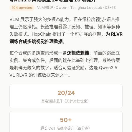
VLM/推理 · Qwen + Tsinghua LeapLab · 03-23
104 upvotes
VLM 展示了强大的多模态能力，但在细粒度视觉-语言推
理上仍然挣扎。长链推理暴露了感知、推理、知识等多种
失败模式。HopChain 提出了一个可扩展的框架，
为 RLVR
训练合成多跳视觉推理数据
。
每个合成的多跳查询形成一条
逻辑依赖链
：前面的跳建立
实例、集合或条件，后面的跳在此基础上推理。最终答案
是明确无歧义的数字，适合可验证奖励。这是 Qwen3.5
VL RLVR 的训练数据来源之一。
20/24
基准测试提升（无针对性优化）
50+
超长 CoT 准确率提升（百分点）