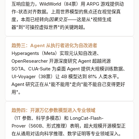
互响应能力，WildWorld（84票）用 ARPG 游戏提供动
🔗
arXiv:2603.21065
·
HF Papers
·
GitHub
·
HF Model
作-状态对齐数据。上周世界模型的焦点还在视觉保真
度，本周已经转向
因果交互
——这是从"视频生成
器"到"可操控虚拟世界"的关键跨越。
趋势三：Agent 从执行者进化为自改进者
Hyperagents（Meta）实现元认知自改进、
09 / 10
OpenResearcher 开源深度研究 Agent 超越闭源
Hyperagents：Meta 提出能改进自己改进机制的 AI——
SOTA、CUA-Suite 为桌面 Agent 提供大规模训练数据、
元认知自改进 Agent
UI-Voyager（38票）让 4B 模型达到 81% 人类水平。
Agent/自改进 · Meta + UBC + Vector Institute + Edinburgh
35 upvotes
Agent 研究正在从"能不能用"走向"能不能自己变得更好
· 03-23
用"。
大多数自改进 AI 系统遇到同一个瓶颈：
产生改进的机制本身是
固定的
，无法被改进。Hyperagents 打破了这个限制：将任务
趋势四：开源万亿参数模型进入专业领域
Agent（解决目标任务）和元 Agent（修改自身和任务 Agent）
（1T 参数、科学多模态）和 LongCat-Flash-
整合进同一个可编辑程序
，关键是元级别的修改过程本身也是
Prover（560B、形式推理）表明，超大规模开源模型正
可编辑的。
在从通用对话向科学推理、数学证明等专业领域深入。