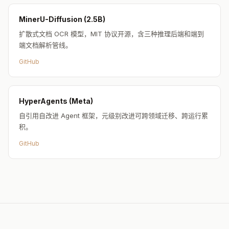
专家操作视频（600万帧）
MinerU-Diffusion (2.5B)
扩散式文档 OCR 模型，MIT 协议开源，含三种推理后端和端到
87
端文档解析管线。
覆盖专业应用数
GitHub
3.6M+
HyperAgents (Meta)
UI 元素标注数
自引用自改进 Agent 框架，元级别改进可跨领域迁移、跨运行累
积。
Computer-use Agent 正在从"玩具 demo"走向"真
GitHub
编辑解读
实工具"。CUA-Suite 的价值不仅在数据规模，更在于它的标
注密度——每步 497 词的推理标注意味着模型可以学到"为什
么这样操作"，而不只是模仿动作序列。
🔗
arXiv:2603.24440
·
HF Papers
·
Project Page