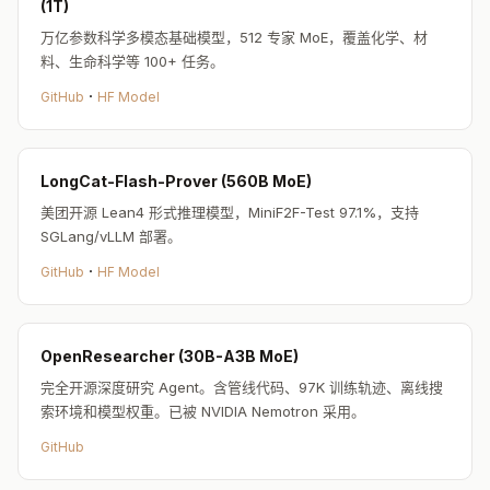
(1T)
万亿参数科学多模态基础模型，512 专家 MoE，覆盖化学、材
料、生命科学等 100+ 任务。
10 / 10
·
GitHub
HF Model
CUA-Suite：55 小时人类操作视频 + 360 万 UI 标注——
桌面 Agent 的大规模训练数据
Agent/GUI · 03-26
85 upvotes
LongCat-Flash-Prover (560B MoE)
美团开源 Lean4 形式推理模型，MiniF2F-Test 97.1%，支持
通用桌面 Agent 的发展受限于
高质量连续人类操作数据的匮
SGLang/vLLM 部署。
乏
。CUA-Suite 提供了统一的数据生态系统：约
10,000 个人
·
类演示任务
，覆盖
87 个专业应用
，包含连续 30fps 屏幕录
GitHub
HF Model
像、运动学光标轨迹和多层推理标注（平均每步 497 词）。
三大组件：
VideoCUA
（55 小时专家视频 + 详细动作轨
OpenResearcher (30B-A3B MoE)
迹）；
UI-Vision
（全面的 Agent 定位与规划评估基准）；
完全开源深度研究 Agent。含管线代码、97K 训练轨迹、离线搜
GroundCUA
（56K 标注截图、360 万+ UI 元素标注的大规模
索环境和模型权重。已被 NVIDIA Nemotron 采用。
定位数据集）。
GitHub
55h