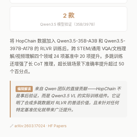
2 款
Qwen3.5 模型验证（35B/397B）
将 HopChain 数据加入 Qwen3.5-35B-A3B 和 Qwen3.5-
397B-A17B 的 RLVR 训练后，跨 STEM/通用 VQA/文档理
解/视频理解四个领域 24 项基准中 20 项提升。多跳训练
还增强了长 CoT 推理，超长链场景下准确率提升超过 50
个百分点。
来自 Qwen 团队的直接贡献——HopChain 不
编辑解读
是事后验证，而是 Qwen3.5 VL 的实际训练组件。它证
明了合成多跳数据对 RLVR 的普适价值，且未针对任何
特定基准优化就带来广泛提升。
🔗
arXiv:2603.17024
·
HF Papers