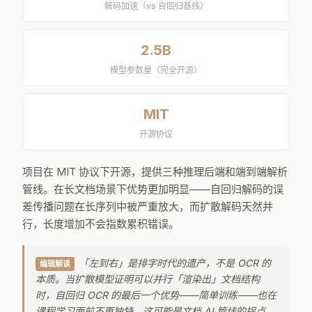
解码加速（vs 自回归基线）
2.5B
模型参数量（完全开源）
MIT
开源协议
项目在 MIT 协议下开源，提供三种推理后端和端到端解析
管线。在长文档场景下优势更加明显——自回归解码的误
差传播问题在长序列中被严重放大，而扩散解码天然并
行，长度增加不会指数累积错误。
「左到右」是排字时代的遗产，不是 OCR 的
编辑解读
本质。当扩散模型证明可以并行「渲染出」文档结构
时，自回归 OCR 的最后一个优势——简单训练——也在
课程学习面前不再独特。这可能是文档 AI 管线的拐点。