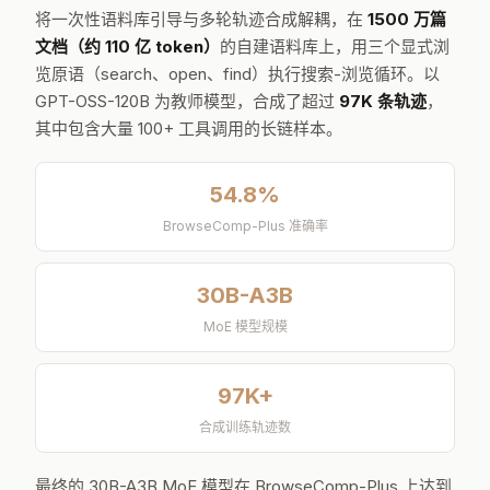
将一次性语料库引导与多轮轨迹合成解耦，在
1500 万篇
文档（约 110 亿 token）
的自建语料库上，用三个显式浏
览原语（search、open、find）执行搜索-浏览循环。以
GPT-OSS-120B 为教师模型，合成了超过
97K 条轨迹
，
其中包含大量 100+ 工具调用的长链样本。
54.8%
BrowseComp-Plus 准确率
30B-A3B
MoE 模型规模
97K+
合成训练轨迹数
最终的 30B-A3B MoE 模型在 BrowseComp-Plus 上达到