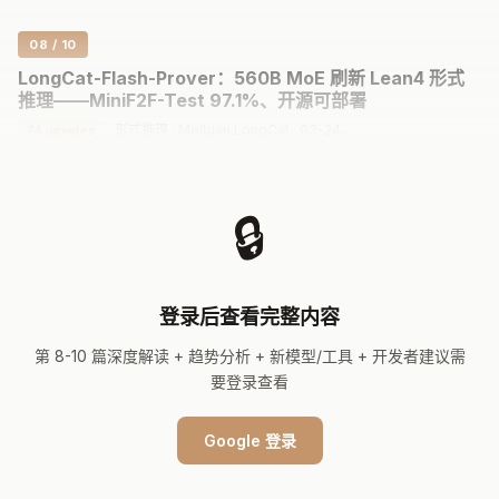
08 / 10
LongCat-Flash-Prover：560B MoE 刷新 Lean4 形式
推理——MiniF2F-Test 97.1%、开源可部署
形式推理 · Meituan LongCat · 03-24
74 upvotes
形式化数学推理要求模型在 Lean4 等证明助手中生成可验证的
证明。LongCat-Flash-Prover 是美团开源的
560B 参数 MoE
🔒
模型（约 27B 激活参数）
，将形式推理分解为三种独立能力：
自动形式化
（非形式到形式）、
草图生成
（引理级别结构）和
完整证明
。
登录后查看完整内容
训练创新：
混合专家迭代框架
扩展高质量任务轨迹；
层级重要
性采样策略优化（HisPO）
第 8-10 篇深度解读 + 趋势分析 + 新模型/工具 + 开发者建议需
稳定 MoE 在长链任务上的 RL 训
要登录查看
练，采用梯度掩码策略处理序列级和 token 级的策略滞后问
题。
Google 登录
97.1%