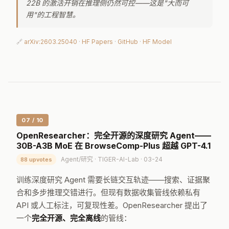
22B 的激活开销在推理侧仍然可控——这是"大而可
用"的工程智慧。
🔗
arXiv:2603.25040
·
HF Papers
·
GitHub
·
HF Model
07 / 10
OpenResearcher：完全开源的深度研究 Agent——
30B-A3B MoE 在 BrowseComp-Plus 超越 GPT-4.1
Agent/研究 · TIGER-AI-Lab · 03-24
88 upvotes
训练深度研究 Agent 需要长链交互轨迹——搜索、证据聚
合和多步推理交错进行。但现有数据收集管线依赖私有
API 或人工标注，可复现性差。OpenResearcher 提出了
一个
完全开源、完全离线
的管线：