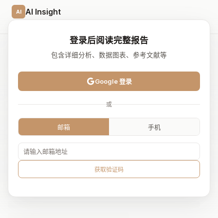
AI Insight
AI
首页
AI 研报
播客/访谈
活动
资讯
登录后阅读完整报告
包含详细分析、数据图表、参考文献等
← 返回研报列表
创业公司
vLLM 与 Inferact
Google 登录
2026.01
或
1.5 亿美元种子轮、8 亿估值
邮箱
手机
获取验证码