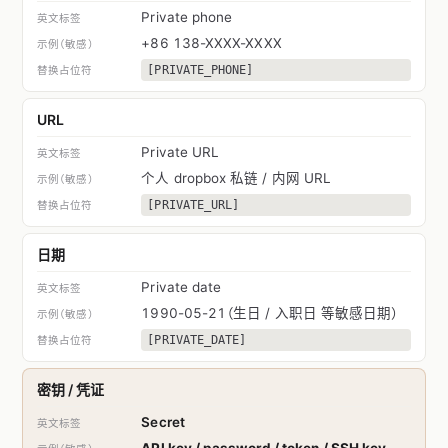
Private phone
+86 138-XXXX-XXXX
[PRIVATE_PHONE]
URL
Private URL
个人 dropbox 私链 / 内网 URL
[PRIVATE_URL]
日期
Private date
1990-05-21（生日 / 入职日 等敏感日期）
[PRIVATE_DATE]
密钥 / 凭证
Secret