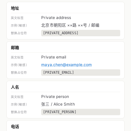
地址
Private address
北京市朝阳区 ××路 ××号 / 邮编
[PRIVATE_ADDRESS]
邮箱
Private email
maya.chen@example.com
[PRIVATE_EMAIL]
人名
Private person
张三 / Alice Smith
[PRIVATE_PERSON]
电话