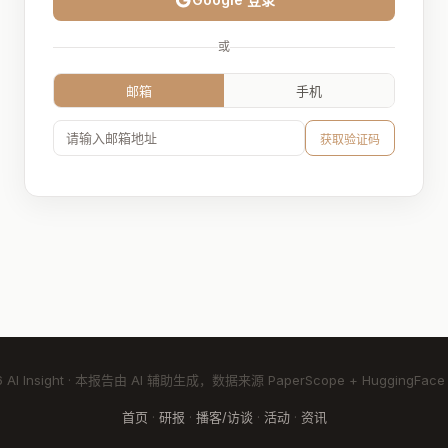
或
邮箱
手机
获取验证码
6 AI Insight · 本报告由 AI 辅助生成，数据来源 PaperScope + HuggingFace 
首页
·
研报
·
播客/访谈
·
活动
·
资讯