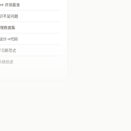
nt 评测基准
识不足问题
学推理数据集
I 设计→代码
身学习新范式
论系统综述