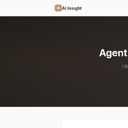
AI Insight
AI
Age
1,