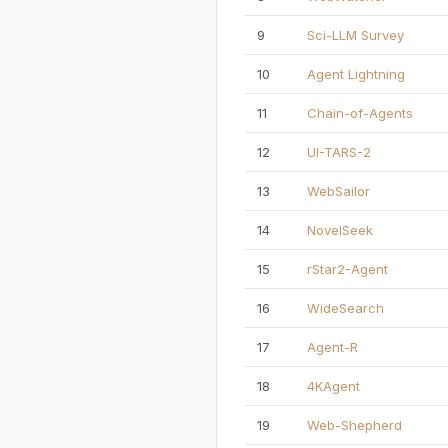
9
Sci-LLM Survey
10
Agent Lightning
11
Chain-of-Agents
12
UI-TARS-2
13
WebSailor
14
NovelSeek
15
rStar2-Agent
16
WideSearch
17
Agent-R
18
4KAgent
19
Web-Shepherd