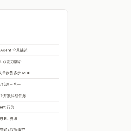
gent 全景综述
nt 双能力前沿
，从单步到多步 MDP
推理/代码三合一
3 个开放科研任务
ent 行为
 RL 算法
觉感知+逻辑推理