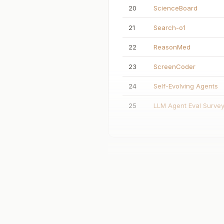
20
ScienceBoard
21
Search-o1
22
ReasonMed
23
ScreenCoder
24
Self-Evolving Agents
25
LLM Agent Eval Surve