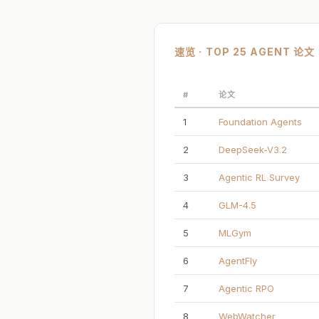
速览 · TOP 25 AGENT 论文
#
论文
1
Foundation Agents
2
DeepSeek-V3.2
3
Agentic RL Survey
4
GLM-4.5
5
MLGym
6
AgentFly
7
Agentic RPO
8
WebWatcher