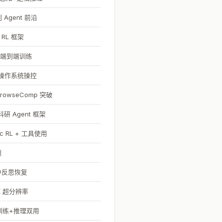
Agent 前沿
RL 框架
RL 端到端训练
，跨操作系统操控
rowseComp 突破
 Agent 框架
ic RL + 工具使用
测
误中反思恢复
K 超分辨率
，训练+推理双用