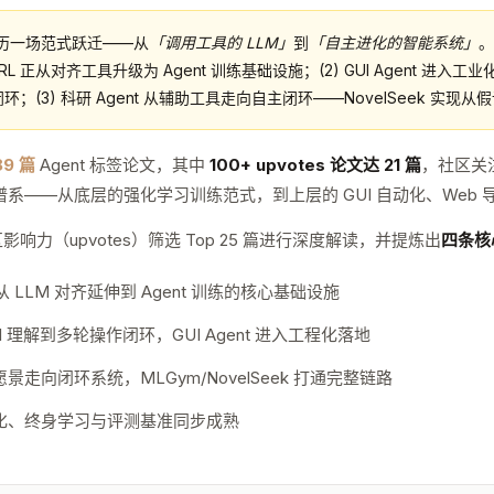
在经历一场范式跃迁——从
「调用工具的 LLM」
到
「自主进化的智能系统」
。
RL 正从对齐工具升级为 Agent 训练基础设施；(2) GUI Agent 进入工业化
互闭环；(3) 科研 Agent 从辅助工具走向自主闭环——NovelSeek 
189 篇
Agent 标签论文，其中
100+ upvotes 论文达 21 篇
，社区关
的全谱系——从底层的强化学习训练范式，到上层的 GUI 自动化、Web
力（upvotes）筛选 Top 25 篇进行深度解读，并提炼出
四条核
 LLM 对齐延伸到 Agent 训练的核心基础设施
UI 理解到多轮操作闭环，GUI Agent 进入工程化落地
景走向闭环系统，MLGym/NovelSeek 打通完整链路
化、终身学习与评测基准同步成熟