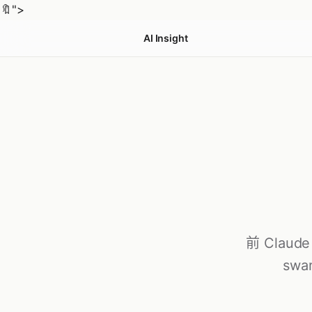
🔖
">
AI Insight
前 Claud
swar