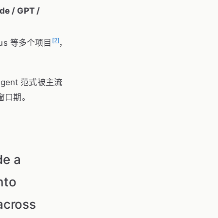
de / GPT /
[2]
Nexus 等多个项目
，
agent 范式被主流
 窗口期。
de a
nto
across