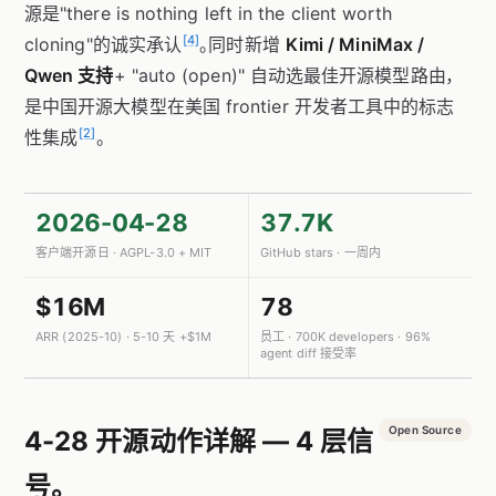
源是"there is nothing left in the client worth
[4]
cloning"的诚实承认
。同时新增
Kimi / MiniMax /
Qwen 支持
+ "auto (open)" 自动选最佳开源模型路由，
是中国开源大模型在美国 frontier 开发者工具中的标志
[2]
性集成
。
2026-04-28
37.7K
客户端开源日 · AGPL-3.0 + MIT
GitHub stars · 一周内
$16M
78
ARR (2025-10) · 5-10 天 +$1M
员工 · 700K developers · 96%
agent diff 接受率
Open Source
4-28 开源动作详解 — 4 层信
号。