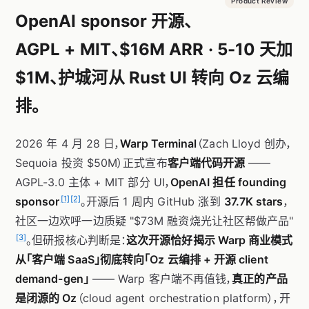
Product Review
OpenAI sponsor 开源、
AGPL + MIT、$16M ARR · 5-10 天加
$1M、护城河从 Rust UI 转向 Oz 云编
排。
2026 年 4 月 28 日，
Warp Terminal
（Zach Lloyd 创办，
Sequoia 投资 $50M）正式宣布
客户端代码开源
——
AGPL-3.0 主体 + MIT 部分 UI，
OpenAI 担任 founding
[1]
[2]
sponsor
。开源后 1 周内 GitHub 涨到
37.7K stars
，
社区一边欢呼一边质疑 "$73M 融资烧光让社区帮做产品"
[3]
。但研报核心判断是：
这次开源恰好揭示 Warp 商业模式
从「客户端 SaaS」彻底转向「Oz 云编排 + 开源 client
demand-gen」
—— Warp 客户端不再值钱，
真正的产品
是闭源的 Oz
（cloud agent orchestration platform），开