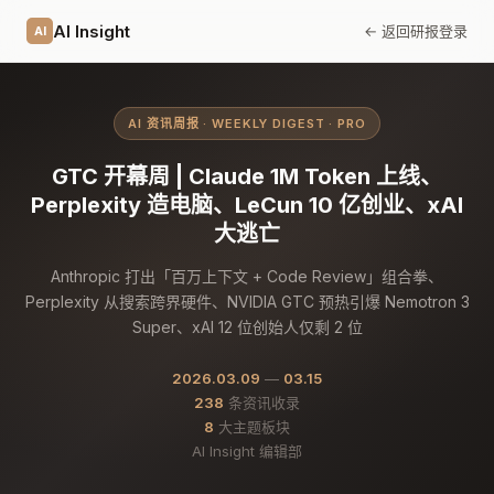
AI Insight
← 返回研报
登录
AI
AI 资讯周报 · WEEKLY DIGEST · PRO
GTC 开幕周 | Claude 1M Token 上线、
Perplexity 造电脑、LeCun 10 亿创业、xAI
大逃亡
Anthropic 打出「百万上下文 + Code Review」组合拳、
Perplexity 从搜索跨界硬件、NVIDIA GTC 预热引爆 Nemotron 3
Super、xAI 12 位创始人仅剩 2 位
2026.03.09
—
03.15
238
条资讯收录
8
大主题板块
AI Insight 编辑部