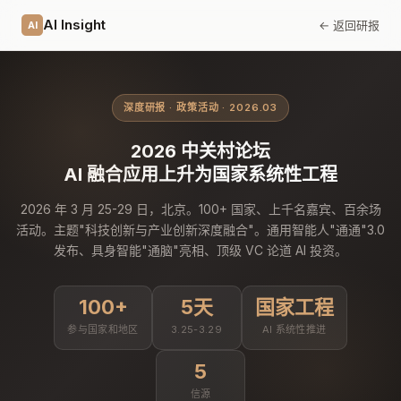
AI Insight
← 返回研报
AI
深度研报 · 政策活动 · 2026.03
2026 中关村论坛
AI 融合应用上升为国家系统性工程
2026 年 3 月 25-29 日，北京。100+ 国家、上千名嘉宾、百余场
活动。主题"科技创新与产业创新深度融合"。通用智能人"通通"3.0
发布、具身智能"通脑"亮相、顶级 VC 论道 AI 投资。
100+
5天
国家工程
参与国家和地区
3.25-3.29
AI 系统性推进
5
信源