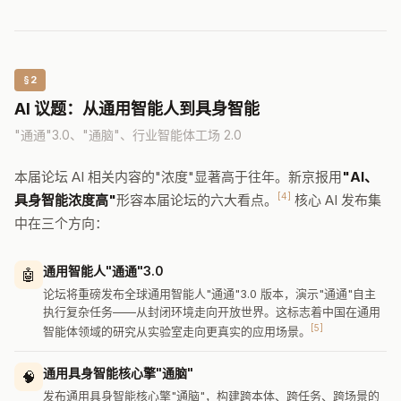
§2
AI 议题：从通用智能人到具身智能
"通通"3.0、"通脑"、行业智能体工场 2.0
本届论坛 AI 相关内容的"浓度"显著高于往年。新京报用
"AI、
[4]
具身智能浓度高"
形容本届论坛的六大看点。
核心 AI 发布集
中在三个方向：
通用智能人"通通"3.0
🤖
论坛将重磅发布全球通用智能人"通通"3.0 版本，演示"通通"自主
执行复杂任务——从封闭环境走向开放世界。这标志着中国在通用
[5]
智能体领域的研究从实验室走向更真实的应用场景。
通用具身智能核心擎"通脑"
🧠
发布通用具身智能核心擎"通脑"，构建跨本体、跨任务、跨场景的