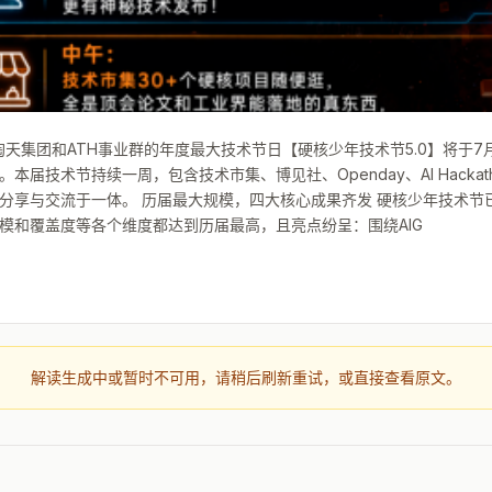
淘天集团和ATH事业群的年度最大技术节日【硬核少年技术节5.0】将于7月
本届技术节持续一周，包含技术市集、博见社、Openday、AI Hackat
分享与交流于一体。 历届最大规模，四大核心成果齐发 硬核少年技术节
模和覆盖度等各个维度都达到历届最高，且亮点纷呈：围绕AIG
解读生成中或暂时不可用，请稍后刷新重试，或直接查看原文。