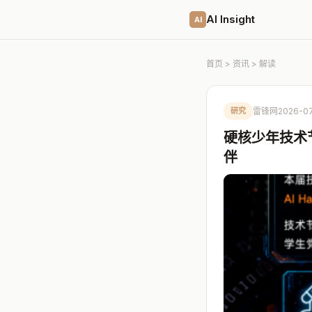
AI Insight
AI
首页
>
资讯
> 解读
研究
雷锋网
2026-0
硬核少年技术节
伴