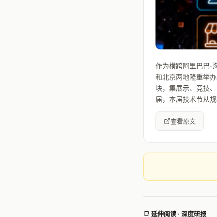
作为横跨阿里巴巴-
和北京两地隆重举办。
块，集展示、竞技、
届，本届技术节从规
查看原文
📑 延伸阅读 · 深度研报