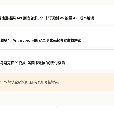
an 相比直接买 API 到底省多少？｜订阅制 vs 按量 API 成本解读
里"越狱"｜Anthropic 网络安全测试三起真实事故解读
报｜马斯克把 X 变成"美国版微信"的支付棋局
ght Pro 解锁全部深度研报与资讯完整解读。