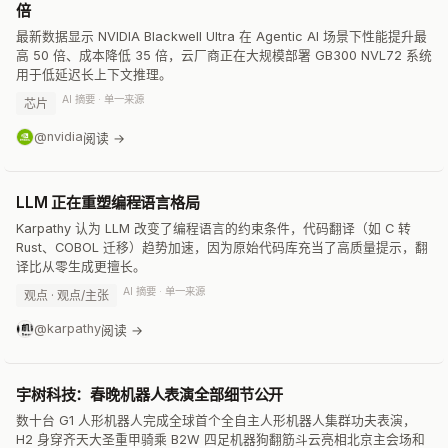
倍
最新数据显示 NVIDIA Blackwell Ultra 在 Agentic AI 场景下性能提升最
高 50 倍、成本降低 35 倍，云厂商正在大规模部署 GB300 NVL72 系统
用于低延迟长上下文推理。
AI 摘要 · 单一来源
芯片
@nvidia
阅读 →
LLM 正在重塑编程语言格局
Karpathy 认为 LLM 改变了编程语言的约束条件，代码翻译（如 C 转
Rust、COBOL 迁移）趋势加速，因为原始代码库充当了高质量提示，翻
译比从零生成更擅长。
AI 摘要 · 单一来源
观点 · 观点/主张
@karpathy
阅读 →
宇树科技：春晚机器人表演全部细节公开
数十台 G1 人形机器人完成全球首个全自主人形机器人集群功夫表演，
H2 身穿齐天大圣重甲骑乘 B2W 四足机器狗翻筋斗云亮相北京主会场和