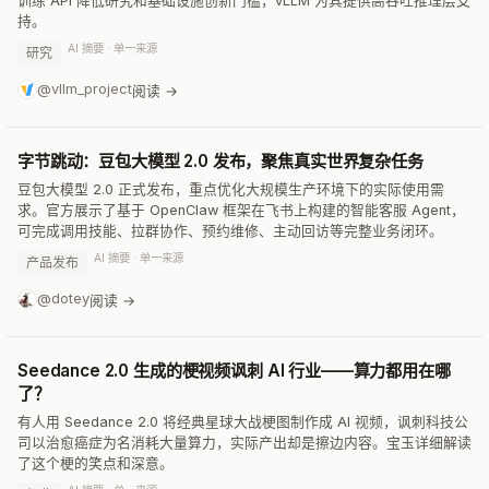
训练 API 降低研究和基础设施创新门槛，vLLM 为其提供高吞吐推理层支
持。
AI 摘要 · 单一来源
研究
@vllm_project
阅读 →
字节跳动：豆包大模型 2.0 发布，聚焦真实世界复杂任务
豆包大模型 2.0 正式发布，重点优化大规模生产环境下的实际使用需
求。官方展示了基于 OpenClaw 框架在飞书上构建的智能客服 Agent，
可完成调用技能、拉群协作、预约维修、主动回访等完整业务闭环。
AI 摘要 · 单一来源
产品发布
@dotey
阅读 →
Seedance 2.0 生成的梗视频讽刺 AI 行业——算力都用在哪
了？
有人用 Seedance 2.0 将经典星球大战梗图制作成 AI 视频，讽刺科技公
司以治愈癌症为名消耗大量算力，实际产出却是擦边内容。宝玉详细解读
了这个梗的笑点和深意。